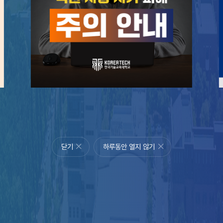
닫기
하루동안 열지 않기