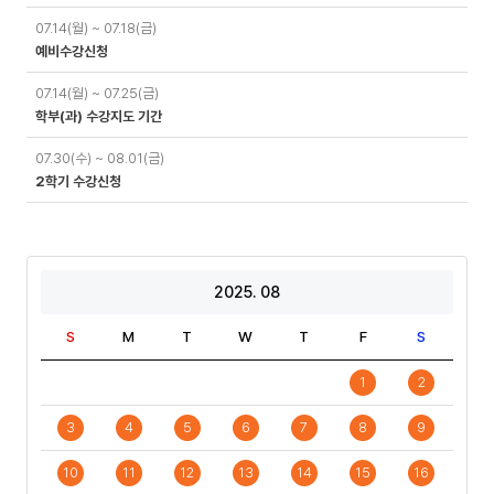
07.14(월) ~ 07.18(금)
예비수강신청
07.14(월) ~ 07.25(금)
학부(과) 수강지도 기간
07.30(수) ~ 08.01(금)
2학기 수강신청
2025. 08
S
M
T
W
T
F
S
1
2
3
4
5
6
7
8
9
10
11
12
13
14
15
16