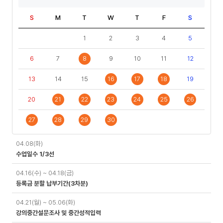
S
M
T
W
T
F
S
1
2
3
4
5
6
7
8
9
10
11
12
13
14
15
16
17
18
19
20
21
22
23
24
25
26
27
28
29
30
일
04.08(화)
정
수업일수 1/3선
04.16(수) ~ 04.18(금)
등록금 분할 납부기간(3차분)
04.21(월) ~ 05.06(화)
강의중간설문조사 및 중간성적입력