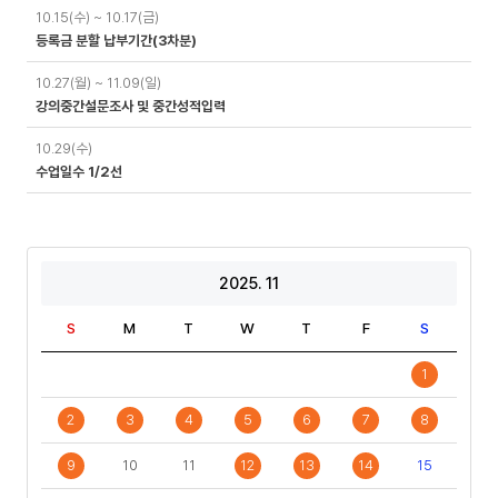
10.15(수) ~ 10.17(금)
등록금 분할 납부기간(3차분)
10.27(월) ~ 11.09(일)
강의중간설문조사 및 중간성적입력
10.29(수)
수업일수 1/2선
2025. 11
S
M
T
W
T
F
S
1
2
3
4
5
6
7
8
9
10
11
12
13
14
15