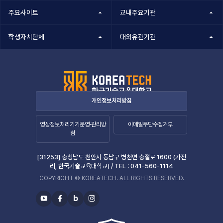
주요사이트
교내주요기관
학생자치단체
대외유관기관
개인정보처리방침
영상정보처리기기운영·관리방
이메일무단수집거부
침
[31253] 충청남도 천안시 동남구 병천면 충절로 1600 (가전
리, 한국기술교육대학교) /
TEL :
041-560-1114
COPYRIGHT © KOREATECH. ALL RIGHTS RESERVED.
b
유
페
블
인
투
이
로
스