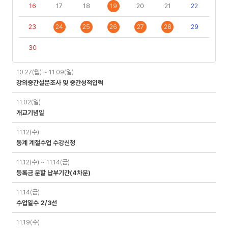
16
17
18
19
20
21
22
23
24
25
26
27
28
29
30
일
10.27(월) ~ 11.09(일)
정
강의중간설문조사 및 중간성적입력
11.02(일)
개교기념일
11.12(수)
동계 계절수업 수강신청
11.12(수) ~ 11.14(금)
등록금 분할 납부기간(4차분)
11.14(금)
수업일수 2/3선
11.19(수)