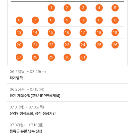
1
2
3
4
5
6
7
8
9
10
11
12
13
14
15
16
17
18
19
20
21
22
23
24
25
26
27
28
29
30
31
일
06.23(월) ~ 08.29(금)
정
하계방학
06.25(수) ~ 07.15(화)
하계 계절수업(교양·IPP전공계절)
07.01(화) ~ 07.03(목)
온라인성적조회, 성적 정정기간
07.07(월) ~ 07.18(금)
등록금 분할 납부 신청