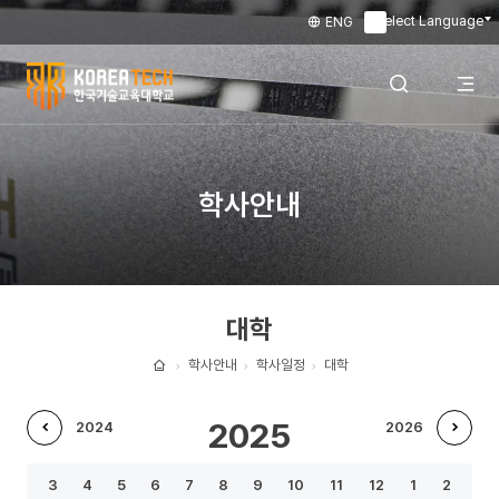
Select Language
ENG
▼
한
국
전
검색 레이어
학사안내
기
술
체
열기
교
대학
육
메
대
학사안내
학사일정
대학
홈
학
뉴
2025
2024
2026
교
이
다
열
3
4
5
6
7
8
9
10
11
12
1
2
전
음