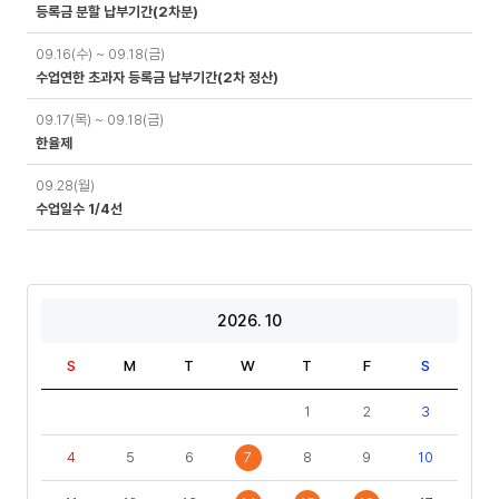
등록금 분할 납부기간(2차분)
09.16(수) ~ 09.18(금)
수업연한 초과자 등록금 납부기간(2차 정산)
09.17(목) ~ 09.18(금)
한율제
09.28(월)
수업일수 1/4선
2026. 10
S
M
T
W
T
F
S
1
2
3
4
5
6
7
8
9
10