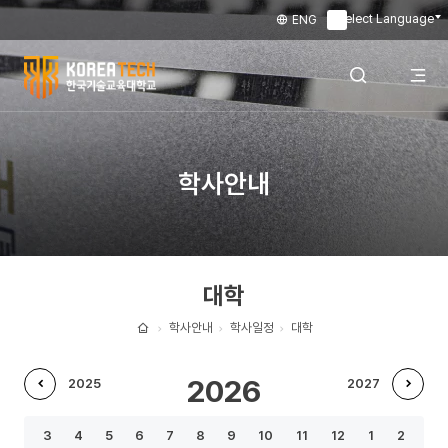
Select Language
ENG
▼
한
국
전
검색 레이어
학사안내
기
술
체
열기
교
대학
육
메
대
학사안내
학사일정
대학
홈
학
뉴
2026
2025
2027
교
이
다
열
3
4
5
6
7
8
9
10
11
12
1
2
전
음