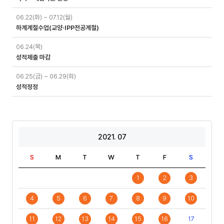
06.22(화) ~ 07.12(월)
하계계절수업(교양·IPP전공계절)
06.24(목)
성적제출 마감
06.25(금) ~ 06.29(화)
성적정정
2021. 07
S
M
T
W
T
F
S
1
2
3
4
5
6
7
8
9
10
11
12
13
14
15
16
17