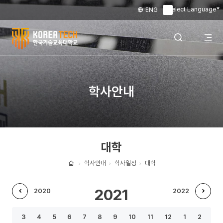
Select Language
ENG
▼
한
국
전
검색 레이어
학사안내
기
술
체
열기
교
대학
육
메
대
학사안내
학사일정
대학
홈
학
뉴
2021
2020
2022
교
이
다
열
3
4
5
6
7
8
9
10
11
12
1
2
전
음