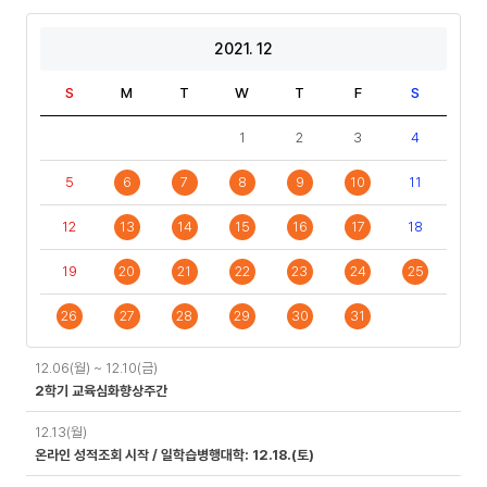
2021. 12
S
M
T
W
T
F
S
1
2
3
4
5
6
7
8
9
10
11
12
13
14
15
16
17
18
19
20
21
22
23
24
25
26
27
28
29
30
31
일
12.06(월) ~ 12.10(금)
정
2학기 교육심화향상주간
12.13(월)
온라인 성적조회 시작 / 일학습병행대학: 12.18.(토)