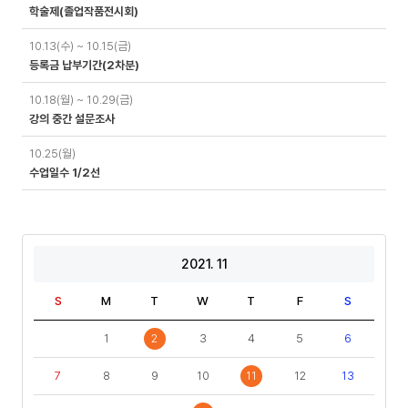
학술제(졸업작품전시회)
10.13(수) ~ 10.15(금)
등록금 납부기간(2차분)
10.18(월) ~ 10.29(금)
강의 중간 설문조사
10.25(월)
수업일수 1/2선
2021. 11
S
M
T
W
T
F
S
1
2
3
4
5
6
7
8
9
10
11
12
13