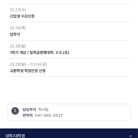
02.23(수)
신입생 수강신청
02.24(목)
입학식
02.28(월)
1학기 개강 / 일학습병행대학: 3.5.(토)
02.28(월) ~ 03.04(금)
교환학생 학점인정 신청
담당부서
학사팀
연락처
041-560-2537
콘텐츠
정보책임자
대학/대학원