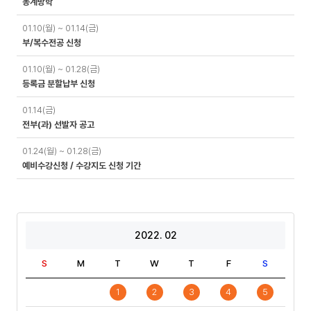
동계방학
01.10(월) ~ 01.14(금)
부/복수전공 신청
01.10(월) ~ 01.28(금)
등록금 분할납부 신청
01.14(금)
전부(과) 선발자 공고
01.24(월) ~ 01.28(금)
예비수강신청 / 수강지도 신청 기간
2022. 02
S
M
T
W
T
F
S
1
2
3
4
5