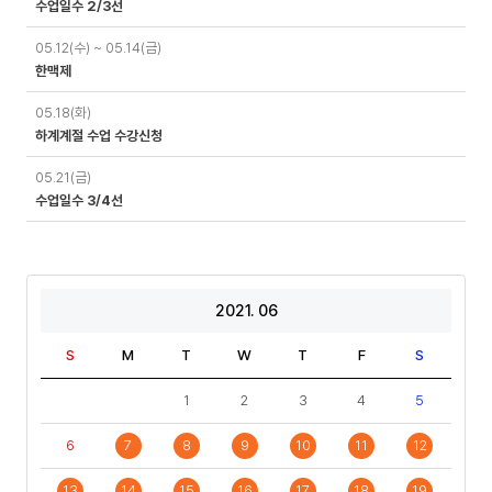
수업일수 2/3선
05.12(수) ~ 05.14(금)
한맥제
05.18(화)
하계계절 수업 수강신청
05.21(금)
수업일수 3/4선
2021. 06
S
M
T
W
T
F
S
1
2
3
4
5
6
7
8
9
10
11
12
13
14
15
16
17
18
19