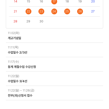
14
15
16
17
18
19
20
21
22
23
24
25
26
27
28
29
30
일
11.02(화)
정
개교기념일
11.11(목)
수업일수 2/3선
11.17(수)
동계 계절수업 수강신청
11.22(월)
수업일수 3/4선
11.22(월) ~ 11.26(금)
전부(과)신청서 접수