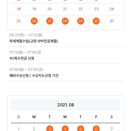
18
19
20
21
22
23
24
25
26
27
28
29
30
31
일
06.22(화) ~ 07.12(월)
정
하계계절수업(교양·IPP전공계절)
07.12(월) ~ 07.16(금)
부/복수전공 신청
07.26(월) ~ 07.30(금)
예비수강신청 / 수깅지도신청 기간
2021. 08
S
M
T
W
T
F
S
1
2
3
4
5
6
7