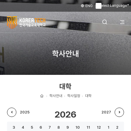
Select Language
ENG
▼
한
국
전
검색 레이어
학사안내
기
술
체
열기
교
대학
육
메
대
학사안내
학사일정
대학
홈
학
뉴
2026
2025
2027
교
이
다
열
3
4
5
6
7
8
9
10
11
12
1
2
전
음