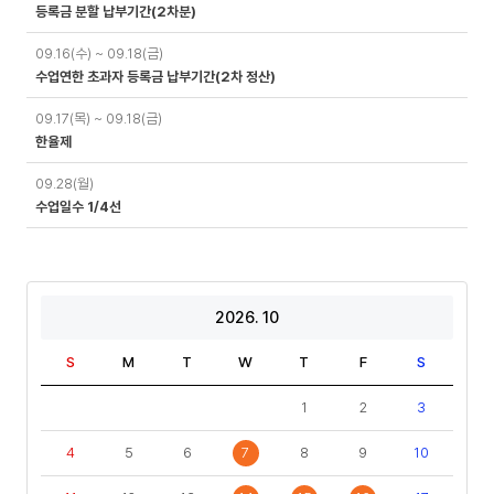
등록금 분할 납부기간(2차분)
09.16(수) ~ 09.18(금)
수업연한 초과자 등록금 납부기간(2차 정산)
09.17(목) ~ 09.18(금)
한율제
09.28(월)
수업일수 1/4선
2026. 10
S
M
T
W
T
F
S
1
2
3
4
5
6
7
8
9
10