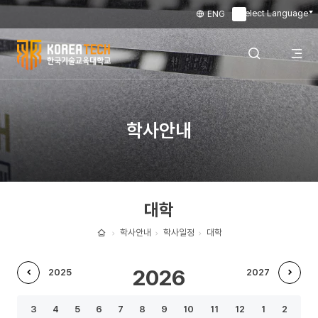
Select Language
ENG
▼
한
국
전
검색 레이어
학사안내
기
술
체
열기
교
대학
육
메
대
학사안내
학사일정
대학
홈
학
뉴
2026
2025
2027
교
이
다
열
3
4
5
6
7
8
9
10
11
12
1
2
전
음