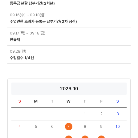
등록금 분할 납부기간(2차분)
09.16(수) ~ 09.18(금)
수업연한 초과자 등록금 납부기간(2차 정산)
09.17(목) ~ 09.18(금)
한율제
09.28(월)
수업일수 1/4선
2026. 10
S
M
T
W
T
F
S
1
2
3
4
5
6
7
8
9
10