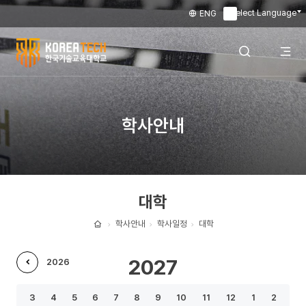
Select Language
ENG
▼
한
국
전
검색 레이어
학사안내
기
술
체
열기
교
대학
육
메
대
학사안내
학사일정
대학
홈
학
뉴
2027
2026
교
이
열
3
4
5
6
7
8
9
10
11
12
1
2
전