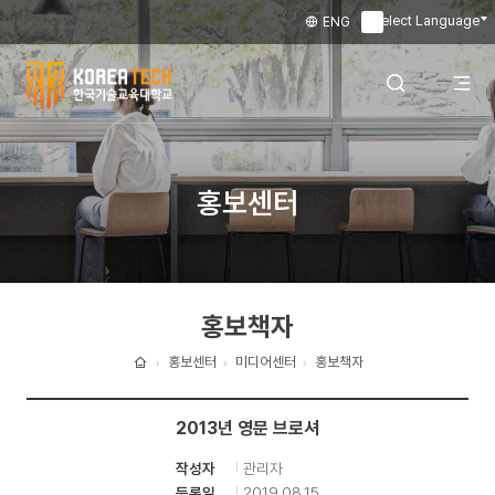
Select Language
ENG
▼
한
국
전
검색 레이어
홍보센터
기
술
체
열기
교
홍보책자
육
메
대
홍보센터
미디어센터
홍보책자
홈
학
뉴
2013년 영문 브로셔
교
관리자
작성자
열
2019.08.15
등록일