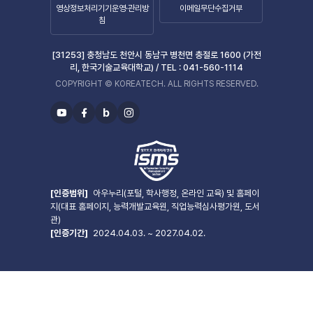
영상정보처리기기운영·관리방
이메일무단수집거부
침
[31253] 충청남도 천안시 동남구 병천면 충절로 1600 (가전
리, 한국기술교육대학교) /
TEL :
041-560-1114
COPYRIGHT © KOREATECH. ALL RIGHTS RESERVED.
b
유
페
블
인
투
이
로
스
브
스
그
타
북
그
램
[인증범위]
아우누리(포털, 학사행정, 온라인 교육) 및 홈페이
지(대표 홈페이지, 능력개발교육원, 직업능력심사평가원, 도서
관)
[인증기간]
2024.04.03. ~ 2027.04.02.