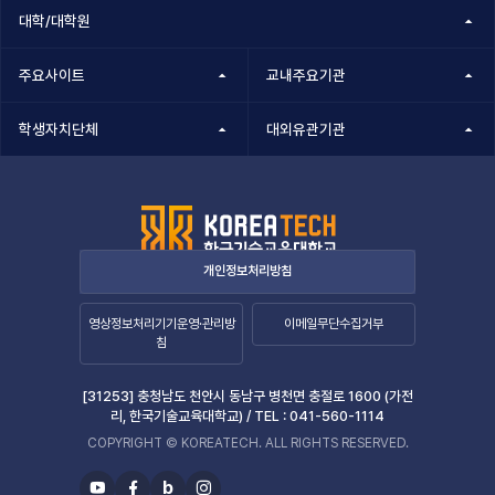
반
대학/대학원
(부
패
패
행
행
주요사이트
교내주요기관
위)
위)
신
학생자치단체
대외유관기관
신
고
목
고
록
검
-
번
색
호,
개인정보처리방침
분
류,
영상정보처리기기운영·관리방
이메일무단수집거부
제
침
목,
작
성
[31253] 충청남도 천안시 동남구 병천면 충절로 1600 (가전
리, 한국기술교육대학교) /
TEL :
041-560-1114
자,
등
COPYRIGHT © KOREATECH. ALL RIGHTS RESERVED.
록
b
일,