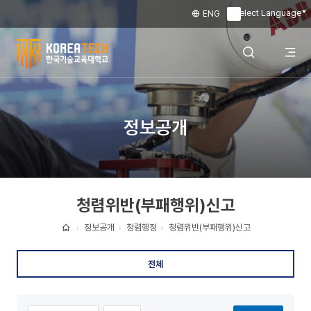
Select Language
ENG
▼
한
국
전
검색 레이어
정보공개
기
술
체
열기
교
청렴위반(부패행위)신고
육
메
대
정보공개
청렴행정
청렴위반(부패행위)신고
홈
학
뉴
전체
교
열
정