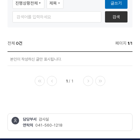
글쓰기
보
검색
공
기
개
>
전체
0건
페이지
1
/
1
청
정
렴
본인이 작성하신 글만 표시됩니다.
보
행
공
개
정
1
1
>
>
청
처음
이전
다음
마지막
렴
청
행
렴
정
>
위
담당부서
감사실
청
연락처
041-560-1218
반
렴
콘텐츠
위
정보책임자
(부