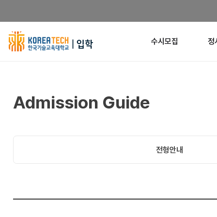
한
수시모집
정
국
기
Admission Guide
술
교
육
전형안내
대
학
교