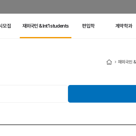
시모집
재외국민 & Int'l students
편입학
계약학과
재외국민 & I
홈