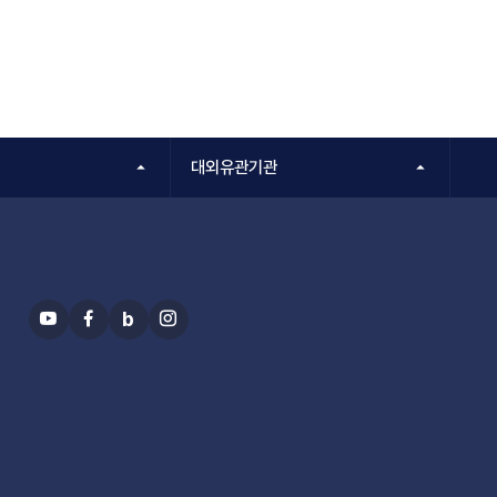
대외유관기관
b
유
페
블
인
투
이
로
스
브
스
그
타
북
그
램