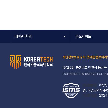
대학/대학원
주요사이트
개인정보보호규칙
개인정보처리
[31253] 충청남도 천안시 동남구
COPYRIGHT © KOREATECH. AL
[인증범위]
아우누리
원, 직업능력심사평
[인증기간]
2024.