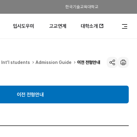
한국기술교육대학교
입시도우미
고교연계
대학소개
전
체
메
뉴
열
기
nt'l students
Admission Guide
이전 전형안내
공유하기
인
쇄
이전 전형안내