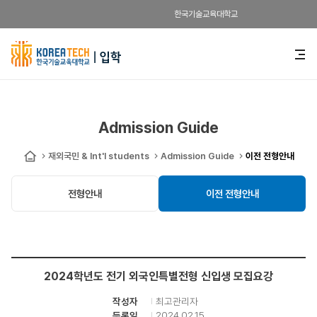
한국기술교육대학교
한
전
체
국
메
뉴
기
열
기
술
Admission Guide
교
재외국민 & Int'l students
Admission Guide
이전 전형안내
홈
육
전형안내
이전 전형안내
대
학
교
2024학년도 전기 외국인특별전형 신입생 모집요강
입
최고관리자
작성자
학
2024.02.15
등록일