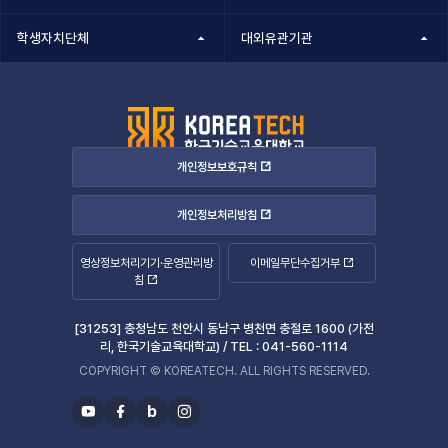
학생자치단체
대외유관기관
개인정보보호규칙
개인정보처리방침
영상정보처리기기·운영관리방
이메일무단수집거부
침
[31253] 충청남도 천안시 동남구 병천면 충절로 1600 (가전
리, 한국기술교육대학교) /
TEL :
041-560-1114
COPYRIGHT © KOREATECH. ALL RIGHTS RESERVED.
b
유
페
블
인
투
이
로
스