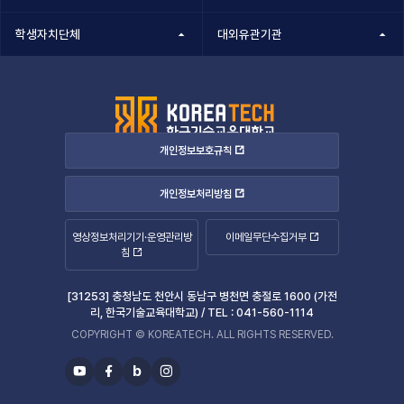
학생자치단체
대외유관기관
개인정보보호규칙
개인정보처리방침
영상정보처리기기·운영관리방
이메일무단수집거부
침
[31253] 충청남도 천안시 동남구 병천면 충절로 1600 (가전
리, 한국기술교육대학교) /
TEL :
041-560-1114
COPYRIGHT © KOREATECH. ALL RIGHTS RESERVED.
b
유
페
블
인
투
이
로
스