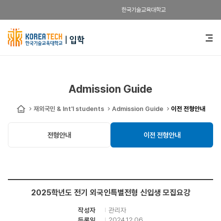
한국기술교육대학교
한
전
체
국
메
뉴
기
열
기
술
Admission Guide
교
재외국민 & Int'l students
Admission Guide
이전 전형안내
홈
육
전형안내
이전 전형안내
대
학
교
2025학년도 전기 외국인특별전형 신입생 모집요강
입
관리자
작성자
학
2024.12.06
등록일