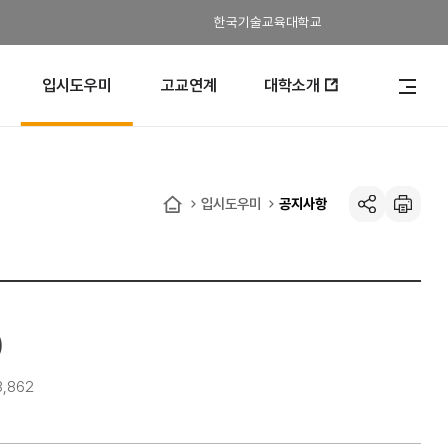
한국기술교육대학교
입시도우미
고교연계
대학소개
전
체
메
뉴
열
기
입시도우미
공지사항
공유하기
인
홈
쇄
)
3,862