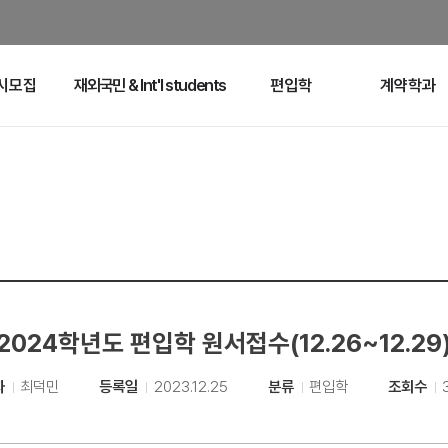
시모집
재외국민 & Int'l students
편입학
계약학과
2024학년도 편입학 원서접수(12.26~12.29
자
최덕민
등록일
2023.12.25
분류
편입학
조회수