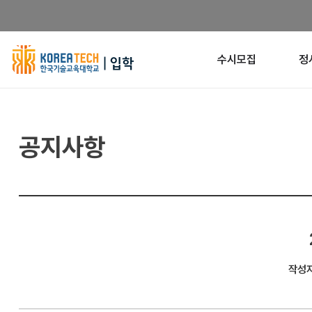
한
수시모집
정
국
기
공지사항
술
교
육
대
학
작성
교