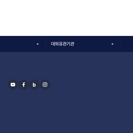
대외유관기관
b
유
페
블
인
투
이
로
스
브
스
그
타
북
그
램