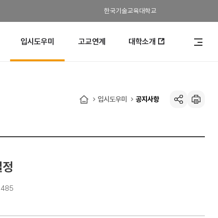
한국기술교육대학교
입시도우미
고교연계
대학소개
전
체
메
뉴
열
기
입시도우미
공지사항
공유하기
인
홈
쇄
일정
,485