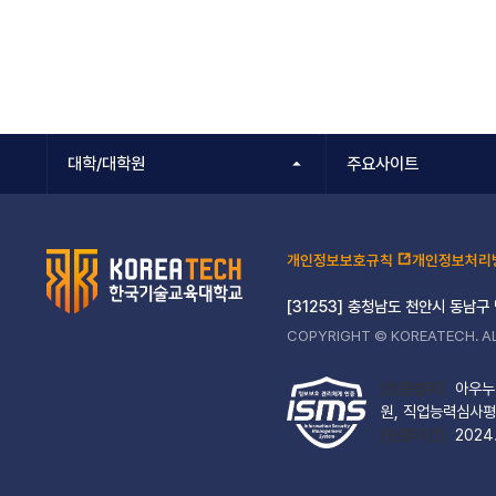
대학/대학원
주요사이트
개인정보보호규칙
개인정보처리
[31253] 충청남도 천안시 동남구
COPYRIGHT © KOREATECH. AL
[인증범위]
아우누리
원, 직업능력심사평
[인증기간]
2024.