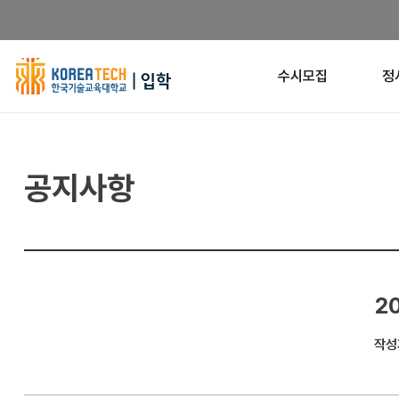
한
수시모집
정
국
기
공지사항
술
교
육
대
2
학
작성
교