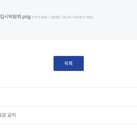
입시박람회.png
(111.53KB / 다운로드 192회 / 미리보기:186)
목록
지
요강 공지