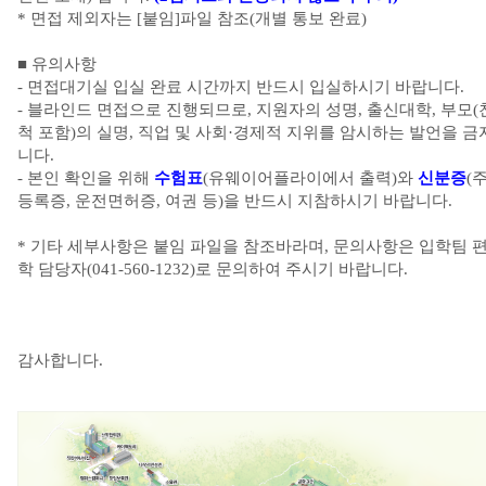
*
면접 제외자는
[
붙임
]
파일 참조
(
개별 통보 완료
)
■
유의사
항
-
면접대기실 입실 완료 시간까지 반드시 입실하시기 바랍니다
.
-
블라인드 면접으로 진행되므로
,
지원자의 성명
,
출신대학
,
부모
(
척 포
함
)
의 실명
,
직업 및 사회
·
경제적 지위를 암시하는 발언을 금
니다
.
-
본인 확인을 위해
수험표
(
유웨이어플라이에서 출력
)
와
신분증
(
등록증
,
운전면허증
,
여권 등
)
을 반드시 지참하시기 바랍니다
.
*
기타 세부사항은 붙임 파일을 참조바라며
,
문의사항은 입학팀 
학 담당자
(041-560-1232)
로 문의하여 주시기 바랍니다.
감사합니다
.