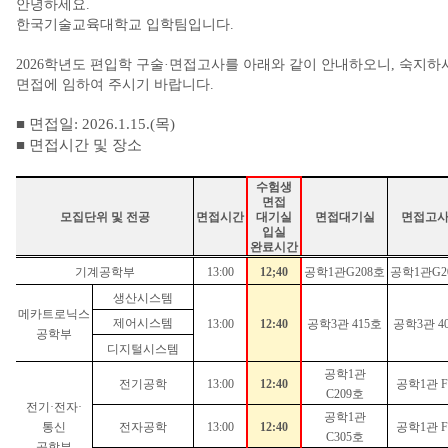
안녕하세요
.
한국기술교육대학교 입학팀입니다
.
2026
학년도 편입학 구술
·
면접고사를 아래와 같이 안내하오니
,
숙지하
면접에 임하여 주시기 바랍니다
.
■ 면접일
: 2026.1.15.(
목
)
■
면접시간 및 장소
수험생
면접
모집단위 및 전공
면접시간
대기실
면접대기실
면접고
입실
완료시간
기계공학부
13:00
12;40
공학
1
관
G208
호
공학
1
관
G2
생산시스템
메카트로닉스
제어시스템
13:00
12:40
공학
3
관
415
호
공학
3
관
4
공학부
디지털시스템
공학
1
관
전기공학
13:00
12:40
공학
1
관
F
C209
호
전기
·
전자
·
공학
1
관
통신
전자공학
13:00
12:40
공학
1
관
F
C305
호
공학부