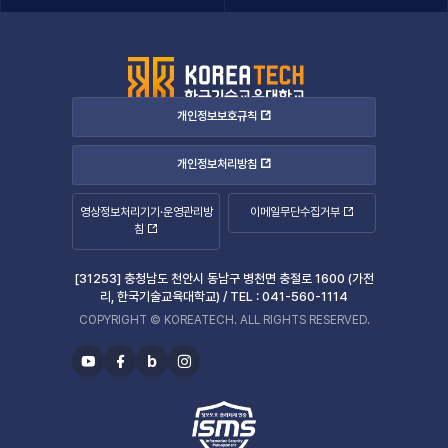
개인정보보호규칙
개인정보처리방침
영상정보처리기기·운영관리방
이메일무단수집거부
침
[31253] 충청남도 천안시 동남구 병천면 충절로 1600 (가전
리, 한국기술교육대학교) /
TEL :
041-560-1114
COPYRIGHT © KOREATECH. ALL RIGHTS RESERVED.
b
유
페
블
인
투
이
로
스
브
스
그
타
북
그