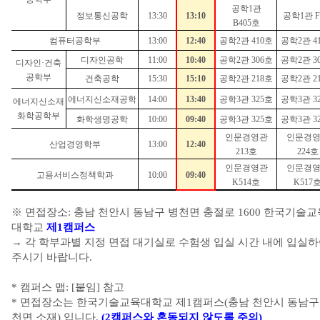
공학
1
관
정보통신공학
13:30
13:10
공학
1
관
F
B405
호
컴퓨터공학부
13:00
12:40
공학
2
관
410
호
공학
2
관
4
디자인공학
11:00
10:40
공학
2
관
306
호
공학
2
관
3
디자인
·
건축
공학부
건축공학
15:30
15:10
공학
2
관
218
호
공학
2
관
2
에너지신소재공학
14:00
13:40
공학
3
관
325
호
공학
3
관
3
에너지신소재
화학공학부
화학생명공학
10:00
09:40
공학
3
관
325
호
공학
3
관
3
인문경영관
인문경
산업경영학부
13:00
12:40
213
호
224
호
인문경영관
인문경
고용서비스정책학과
10:00
09:40
K514
호
K517
※
면접장소
:
충남 천안시 동남구 병천면 충절로
1600
한국기술교
대학교
제
1
캠퍼스
→
각 학부과별 지정 면접 대기실로 수험생 입실 시간 내에 입실
주시기 바랍니다
.
*
캠퍼스 맵
: [붙임] 참고
*
면접장소는 한국기술교육대학교 제
1
캠퍼스
(
충남 천안시 동남구
천면 소재
)
입니다
.
(2
캠퍼스와 혼동되지 않도록 주의
)