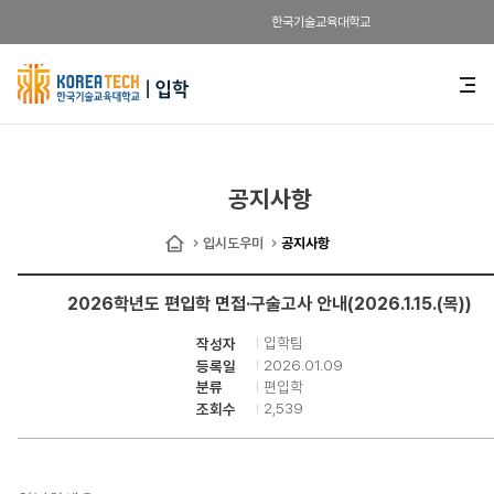
한국기술교육대학교
한
전
체
국
메
뉴
기
열
기
술
공지사항
교
입시도우미
공지사항
홈
육
2026학년도 편입학 면접·구술고사 안내(2026.1.15.(목))
대
입학팀
작성자
학
2026.01.09
등록일
편입학
분류
교
2,539
조회수
입
학