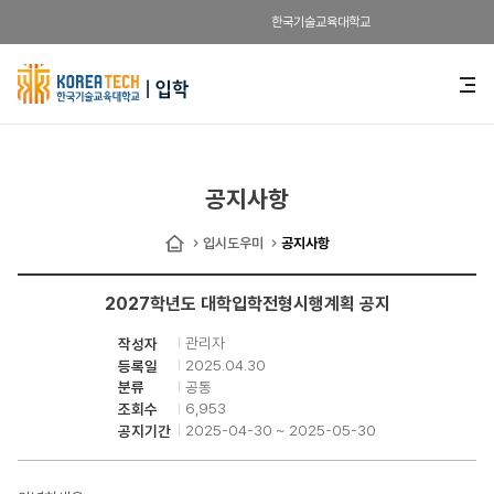
한국기술교육대학교
한
전
체
국
메
뉴
기
열
기
술
공지사항
교
입시도우미
공지사항
홈
육
2027학년도 대학입학전형시행계획 공지
대
관리자
작성자
학
2025.04.30
등록일
공통
분류
교
6,953
조회수
2025-04-30 ~ 2025-05-30
공지기간
입
학