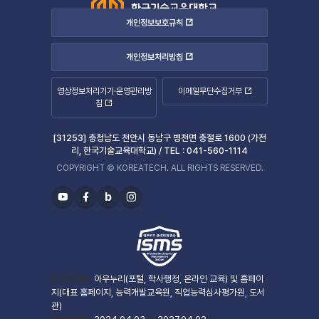
개인정보보호규칙
개인정보처리방침
영상정보처리기기·운영관리방
이메일무단수집거부
침
[31253] 충청남도 천안시 동남구 병천면 충절로 1600 (가전
리, 한국기술교육대학교) /
TEL :
041-560-1114
COPYRIGHT © KOREATECH. ALL RIGHTS RESERVED.
b
유
페
블
인
투
이
로
스
브
스
그
타
북
그
램
[인증범위]
아우누리(포털, 학사행정, 온라인 교육) 및 홈페이
지(대표 홈페이지, 능력개발교육원, 직업능력심사평가원, 도서
관)