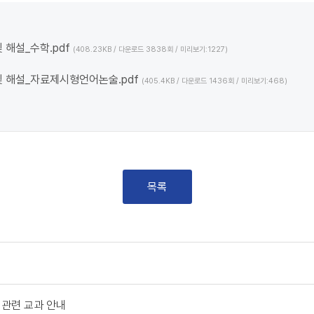
 해설_수학.pdf
(408.23KB / 다운로드 3838회 / 미리보기:1227)
및 해설_자료제시형언어논술.pdf
(405.4KB / 다운로드 1436회 / 미리보기:468)
목록
관련 교과 안내