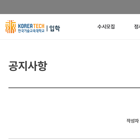
한
수시모집
정
국
기
공지사항
술
교
육
대
학
작성자
교