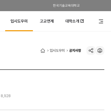
한국기술교육대학교
입시도우미
고교연계
대학소개
전
체
메
뉴
열
기
입시도우미
공지사항
공유하기
인
홈
쇄
8,928