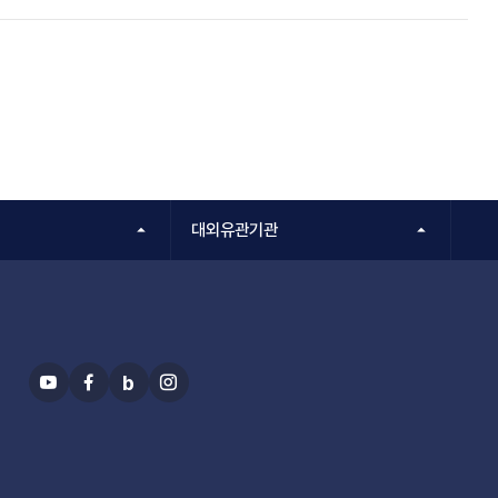
대외유관기관
b
유
페
블
인
투
이
로
스
브
스
그
타
북
그