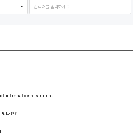
of international student
게 되나요?
.