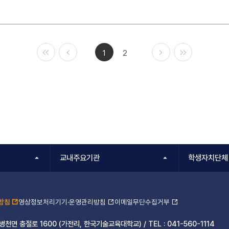
1
2
처음
이전
다음
마지막
교내주요기관
학생자치단체
방침
영상정보처리기기·운영관리방침
이메일무단수집거부
 병천면 충절로 1600 (가전리, 한국기술교육대학교) /
TEL :
041-560-1114