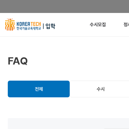
한
수시모집
정
국
기
FAQ
술
교
육
전체
수시
대
학
교
입