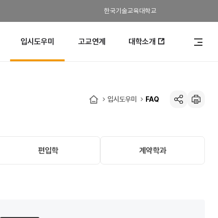
한국기술교육대학교
입시도우미
고교연계
대학소개
전
체
메
뉴
열
기
입시도우미
FAQ
공유하기
인
홈
쇄
편입학
계약학과