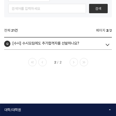
시
도
검색
우
미
전체
21건
페이지
2
/
2
>
FAQ
[수시] 수시모집에도 추가합격자를 선발하나요?
검
색
2
2
처음
이전
다음
마지막
대학/대학원