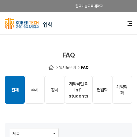
한국기술교육대학교
한
전
체
국
메
뉴
기
열
기
술
FAQ
교
입시도우미
FAQ
홈
육
재외국민 &
계약학
대
전체
수시
정시
Int'l
편입학
과
students
학
교
입
입
학