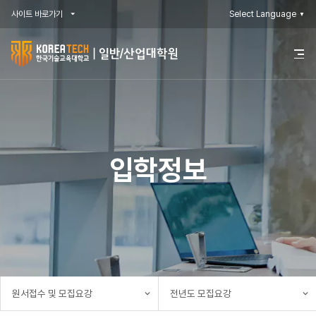
사이트 바로가기
Select Language
▼
한
전
체
국
메
뉴
기
열
기
술
교
입학정보
육
대
학
교
일
원서접수 및 모집요강
전년도 모집요강
반/