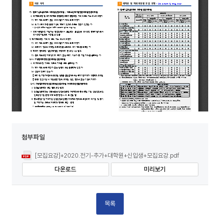
첨부파일
[모집요강]+2020.전기-추가+대학원+신입생+모집요강.pdf
다운로드
미리보기
목록