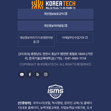
개인정보보호규칙
개인정보처리방침
영상정보처리기기·운영관리방
이메일무단수집거부
침
[31253] 충청남도 천안시 동남구 병천면 충절로 1600 (가전
리, 한국기술교육대학교) /
TEL :
041-560-1114
COPYRIGHT © KOREATECH. ALL RIGHTS RESERVED.
b
유
페
블
인
투
이
로
스
브
스
그
타
북
그
램
[인증범위]
아우누리(포털, 학사행정, 온라인 교육) 및 홈페이
지(대표 홈페이지, 능력개발교육원, 직업능력심사평가원, 도서