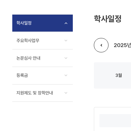
일
반/
학사일정
학사일정
산
업
주요학사업무
2025
대
논문심사 안내
학
이전년도
원
등록금
3
지원제도 및 장학안내