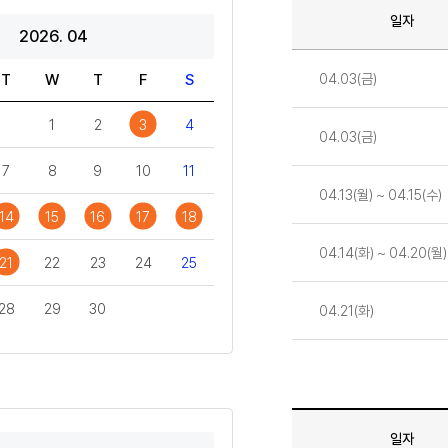
일자
2026. 04
일정
04.03(금)
T
W
T
F
S
1
2
3
4
04.03(금)
7
8
9
10
11
04.13(월) ~ 04.15(수)
14
15
16
17
18
04.14(화) ~ 04.20(월)
21
22
23
24
25
28
29
30
04.21(화)
일자