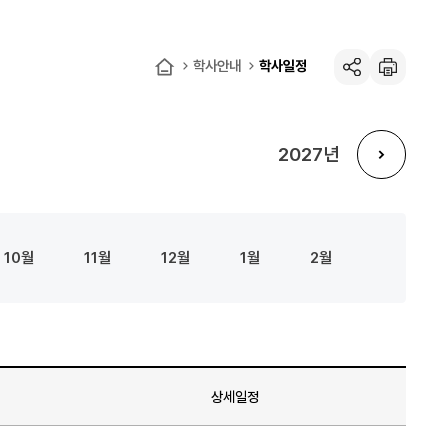
학사안내
학사일정
공유하기
인쇄
홈
2027
다음년도
10
11
12
1
2
상세일정