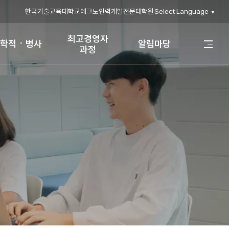
한국기술교육대학교
테크노인력개발전문대학원
Select Language
▼
최고경영자
학적ㆍ병사
알림마당
전
과정
체
메
뉴
열
기