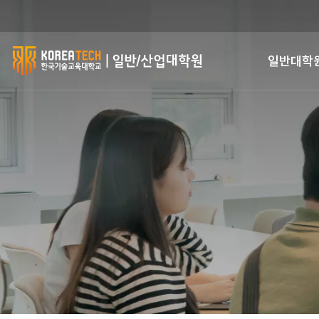
한
일반대학
국
기
술
교
육
대
학
교