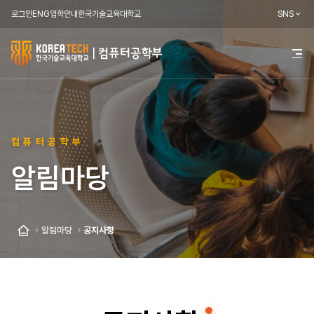
로그인
ENG
입학안내
한국기술교육대학교
SNS
한
전
체
국
메
뉴
기
열
기
술
컴퓨터공학부
교
알림마당
육
대
학
알림마당
공지사항
홈
교
컴
퓨