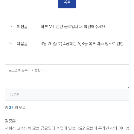
목록
이전글
학부 MT 관련 공지입니다. 확인해주세요.
다음글
3월 20일(토) 4공학관 A,B동 복도 왁스 청소로 인한 출입통제(오전9시~오후4시)
등
록
0
/ 200
총
3건
의 댓글
김중훈
서희석 교수님께 오늘 금요일에 수업이 있었나요? 오늘이 온라인 강의 아니었