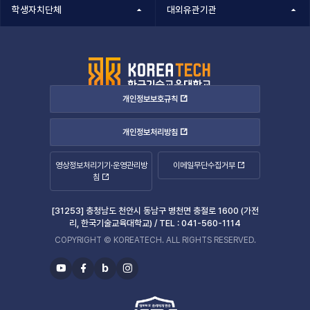
학생자치단체
대외유관기관
개인정보보호규칙
개인정보처리방침
영상정보처리기기·운영관리방
이메일무단수집거부
침
[31253] 충청남도 천안시 동남구 병천면 충절로 1600 (가전
리, 한국기술교육대학교) /
TEL :
041-560-1114
COPYRIGHT © KOREATECH. ALL RIGHTS RESERVED.
b
유
페
블
인
투
이
로
스
브
스
그
타