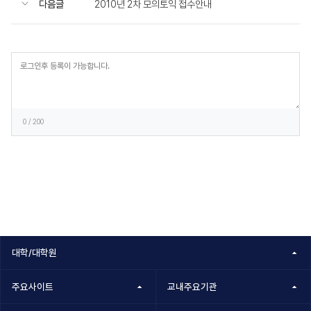
다음글
2010년 2차 모의토익 접수안내
등
록
0
/ 200
대학/대학원
주요사이트
교내주요기관