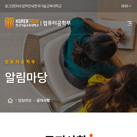
로그인
ENG
입학안내
한국기술교육대학교
SNS
한
전
체
국
메
뉴
기
열
기
술
컴퓨터공학부
교
알림마당
육
대
학
알림마당
공지사항
홈
교
컴
퓨