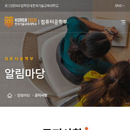
로그인
ENG
입학안내
한국기술교육대학교
SNS
한
전
체
국
메
뉴
기
열
기
술
컴퓨터공학부
교
알림마당
육
대
학
알림마당
공지사항
홈
교
컴
퓨