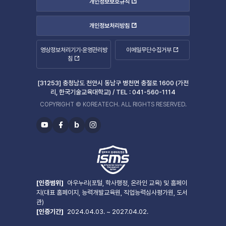
개인정보보호규칙
개인정보처리방침
영상정보처리기기·운영관리방
이메일무단수집거부
침
[31253] 충청남도 천안시 동남구 병천면 충절로 1600 (가전
리, 한국기술교육대학교) /
TEL :
041-560-1114
COPYRIGHT © KOREATECH. ALL RIGHTS RESERVED.
b
유
페
블
인
투
이
로
스
브
스
그
타
북
그
램
[인증범위]
아우누리(포털, 학사행정, 온라인 교육) 및 홈페이
지(대표 홈페이지, 능력개발교육원, 직업능력심사평가원, 도서
관)
[인증기간]
2024.04.03. ~ 2027.04.02.