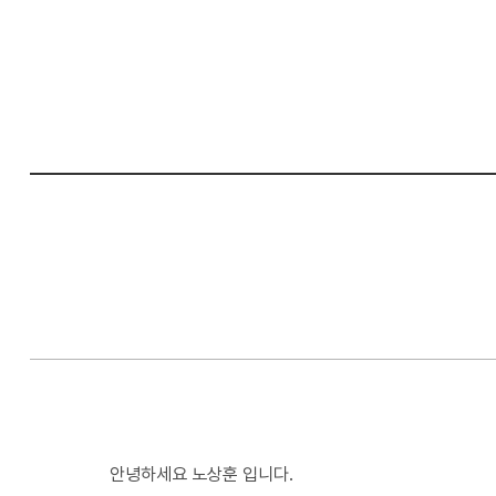
컴
퓨
터
공
학
부
안녕하세요 노상훈 입니다.