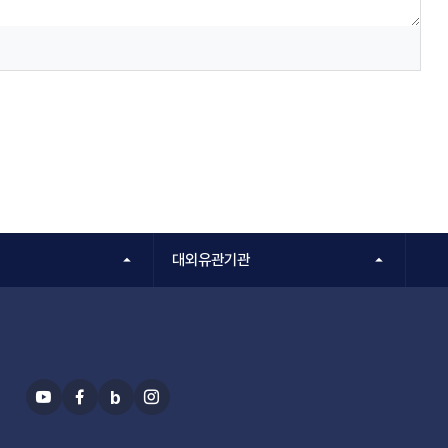
대외유관기관
b
유
페
블
인
투
이
로
스