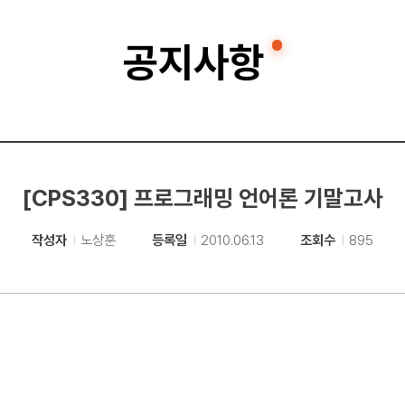
공지사항
[CPS330] 프로그래밍 언어론 기말고사
작성자
노상훈
등록일
2010.06.13
조회수
895