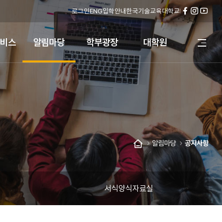
로그인
ENG
입학안내
한국기술교육대학교
페
인
유
이
스
튜
스
타
브
비스
알림마당
학부광장
대학원
전
북
그
체
램
메
뉴
열
기
알림마당
공지사항
홈
서식양식자료실