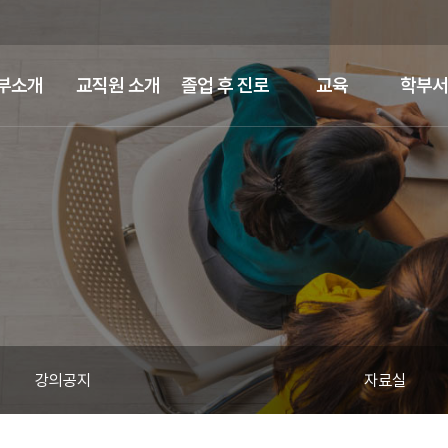
부소개
교직원 소개
졸업 후 진로
교육
학부서
강의공지
자료실