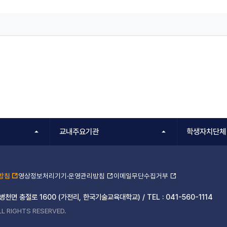
교내주요기관
학생자치단체
방침
영상정보처리기기·운영관리방침
이메일무단수집거부
 병천면 충절로 1600 (가전리, 한국기술교육대학교) /
TEL :
041-560-1114
L RIGHTS RESERVED.