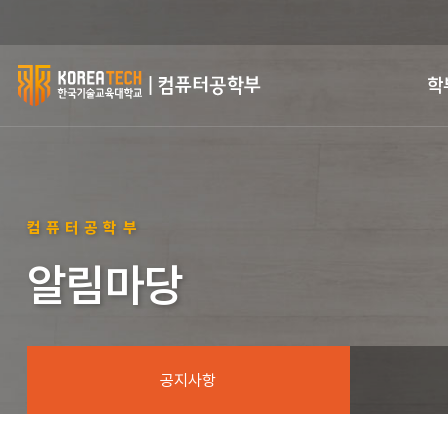
한
학
국
기
술
컴퓨터공학부
교
알림마당
육
대
학
공지사항
교