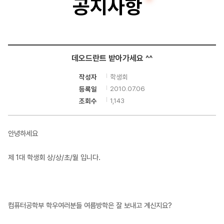
공지사항
터
공
학
데오드란트 받아가세요 ^^
부
학생회
작성자
2010.07.06
등록일
1,143
조회수
안녕하세요
제 1대 학생회 상/상/초/월 입니다.
컴퓨터공학부 학우여러분들 여름방학은 잘 보내고 계신지요?