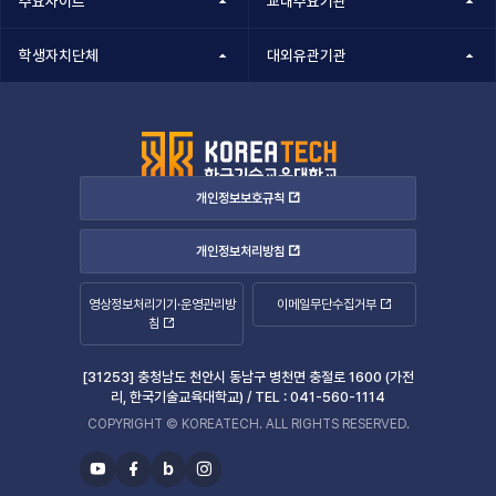
주요사이트
교내주요기관
학생자치단체
대외유관기관
개인정보보호규칙
개인정보처리방침
영상정보처리기기·운영관리방
이메일무단수집거부
침
[31253] 충청남도 천안시 동남구 병천면 충절로 1600 (가전
리, 한국기술교육대학교) /
TEL :
041-560-1114
COPYRIGHT © KOREATECH. ALL RIGHTS RESERVED.
b
유
페
블
인