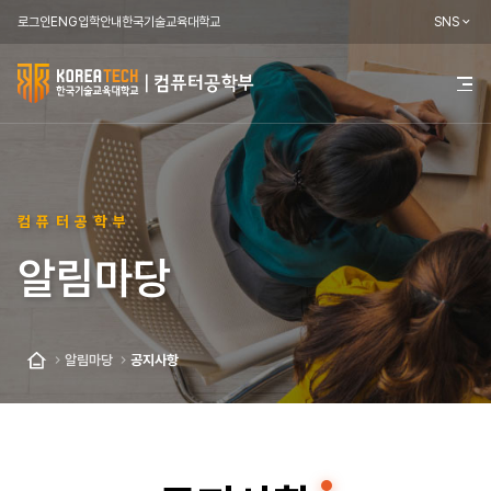
로그인
ENG
입학안내
한국기술교육대학교
SNS
한
전
체
국
메
뉴
기
열
기
술
컴퓨터공학부
교
알림마당
육
대
학
알림마당
공지사항
홈
교
컴
퓨