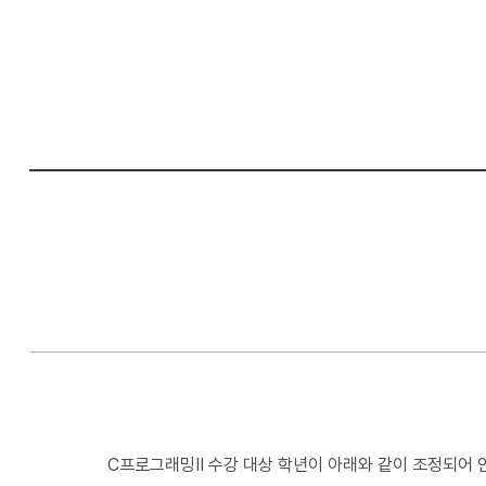
컴
퓨
터
공
학
부
C프로그래밍II 수강 대상 학년이 아래와 같이 조정되어