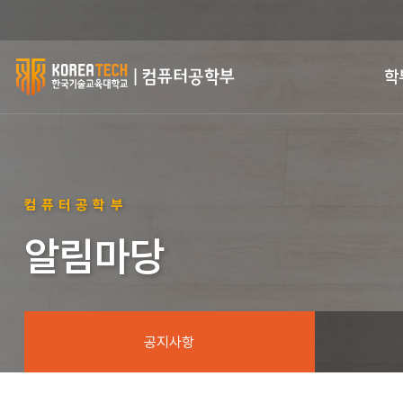
한
학
국
기
술
컴퓨터공학부
교
알림마당
육
대
학
공지사항
교