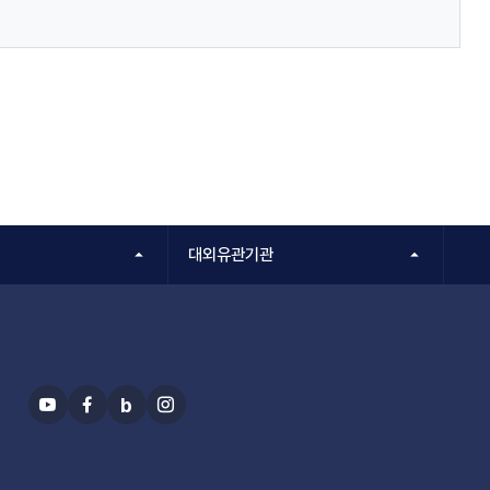
대외유관기관
b
유
페
블
인
투
이
로
스
브
스
그
타