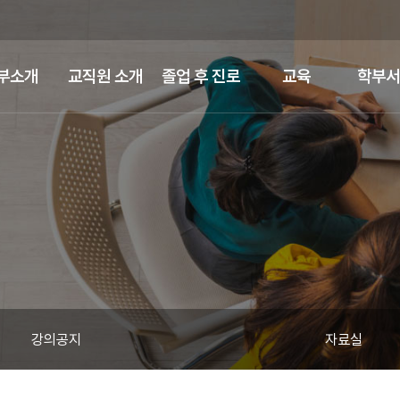
부소개
교직원 소개
졸업 후 진로
교육
학부서
강의공지
자료실