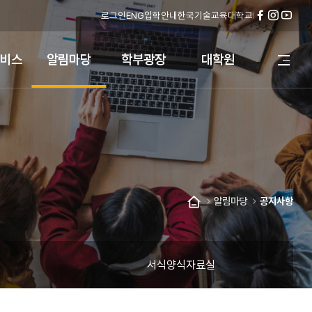
로그인
ENG
입학안내
한국기술교육대학교
페
인
유
이
스
튜
스
타
브
비스
알림마당
학부광장
대학원
전
북
그
체
램
메
뉴
열
기
알림마당
공지사항
홈
서식양식자료실