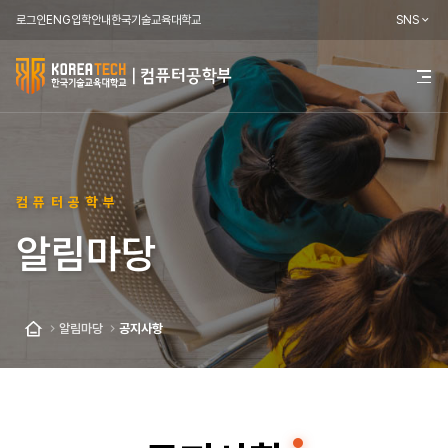
로그인
ENG
입학안내
한국기술교육대학교
SNS
한
전
체
국
메
뉴
기
열
기
술
컴퓨터공학부
교
알림마당
육
대
학
알림마당
공지사항
홈
교
컴
퓨