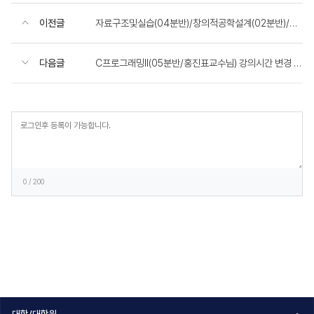
이전글
자료구조및실습(04분반)/창의적공학설계(02분반)/컴파일러및실습(01분반) 담당교수님 변경 알림
다음글
C프로그래밍II(05분반/홍진표교수님) 강의시간 변경 안내
등
록
0
/ 200