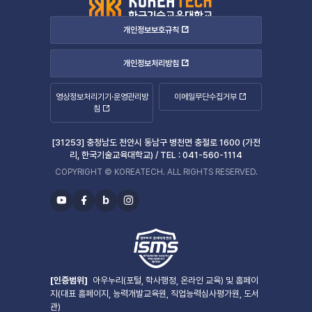
개인정보보호규칙
개인정보처리방침
영상정보처리기기·운영관리방
이메일무단수집거부
침
[31253] 충청남도 천안시 동남구 병천면 충절로 1600 (가전
리, 한국기술교육대학교) /
TEL :
041-560-1114
COPYRIGHT © KOREATECH. ALL RIGHTS RESERVED.
b
유
페
블
인
투
이
로
스
브
스
그
타
북
그
램
[인증범위]
아우누리(포털, 학사행정, 온라인 교육) 및 홈페이
지(대표 홈페이지, 능력개발교육원, 직업능력심사평가원, 도서
관)