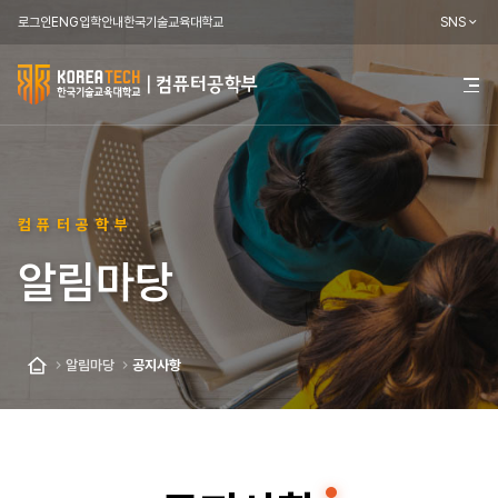
로그인
ENG
입학안내
한국기술교육대학교
SNS
한
전
체
국
메
뉴
기
열
기
술
컴퓨터공학부
교
알림마당
육
대
학
알림마당
공지사항
홈
교
컴
퓨