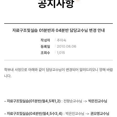
공지사항
터
공
학
자료구조및실습 01분반과 04분반 담당교수님 변경 안내
부
주미숙
작성자
2010.08.06
등록일
1,015
조회수
학부내 사정으로 아래와 같이 담당교수님이 변경되어 알려드리오니 양해 바랍
니다.
- 자료구조및실습(01분반/월4,5목1,2)
: 전향순교수님 ->
박은진교수님
- 자료구조및실습(04분반/월4,5수3,4)
: 박은진교수님 ->
권오영교수님