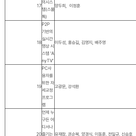
의시스
17
양두희,
이정훈
템(스몰
톡)
P2P
기반의
실시간
18
이두성, 홍승길, 김영지, 배주영
영상 시
스템 'A
nyTV'
PC사
용자를
위한 자
19
고광문, 강석환
세교정
프로그
램
언제 누
구든 어
디서나
20
즐기는
유재창, 권순복, 양경식, 이동훈, 전일규, 신승호