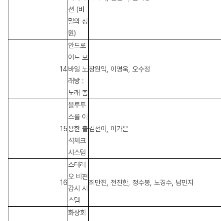
션 (비
밀의 정
원)
안드로
이드 모
14
바일 노
장원익, 이명욱, 오수정
래방 :
노래 뽐
블루투
스를 이
15
용한 출
김선이, 이가은
석체크
시스템
스테레
오 비젼
16
최만진, 전진한, 정수봉, 노경수, 남민지
감시 시
스템
화상회