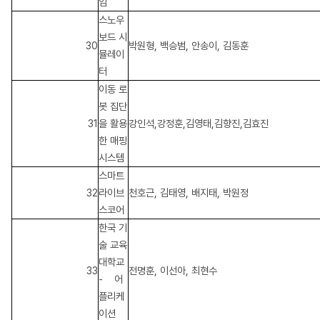
임
스노우
보드 시
30
박원형, 백승범, 안송이, 김동훈
뮬레이
터
이동 로
봇 집단
31
을 활용
강인석,강정훈,김영태,김향진,김효진
한 매핑
시스템
스마트
32
라이브
천호근, 김태영, 배지태, 박원정
스코어
한국 기
술 교육
대학교
33
전명훈, 이선아, 최현수
-
어
플리케
이션