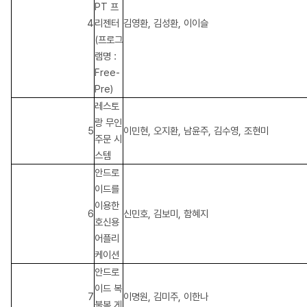
PT 프
4
리젠터
김영환, 김성환, 이이슬
(프로그
램명 :
Free-
Pre)
레스토
랑 무인
5
이민현, 오지환, 남윤주, 김수영, 조현미
주문 시
스템
안드로
이드를
이용한
6
신민호, 김보미, 함혜지
호신용
어플리
케이션
안드로
이드 복
7
이명원, 김미주, 이한나
불복 게