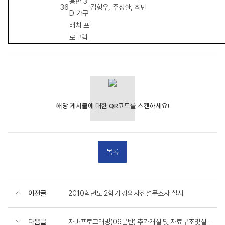
용한 3
36
김형우, 주정환, 최민
D 가구
배치 프
로그램
목록
이전글
2010학년도 2학기 강의사전설문조사 실시
다음글
자바프로그래밍(06분반) 추가개설 및 자료구조및실습 수강신청 관련 안내