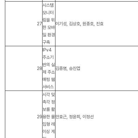
시스템
모니터
링을 위
27
이기성, 김상호, 원종호, 진효
한 모바
일 환경
구축
IPv4
주소기
반의 실
28
김종명, 승진엽
제 주소
매핑 웹
서비스
시각 및
촉각 정
보를 활
29
용한 몰
안효근, 정윤희, 이정선
입형 레
이싱 게