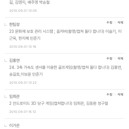
길, 김영지, 배주영 박승철
2010.09.01 13:05
수정
삭제
한팀장
23 문화재 보호 관리 시스템 ; 옵저버(촬영/캡쳐 둘다 합니다) 이슬기, 이
근욱, 한지혜 민준기
2010.09.01 13:16
수정
삭제
김홍연
24. 3축 가속도 센서를 이용한 골프게임(촬영/캡쳐 둘다 합니다) 김홍연,
송길호,이보윤 민준기
2010.09.01 13:22
수정
삭제
임희관
2 안드로이드 3D 당구 게임(캡쳐합니다) 임희관, 김동환 정구철
2010.09.01 15:12
이가은