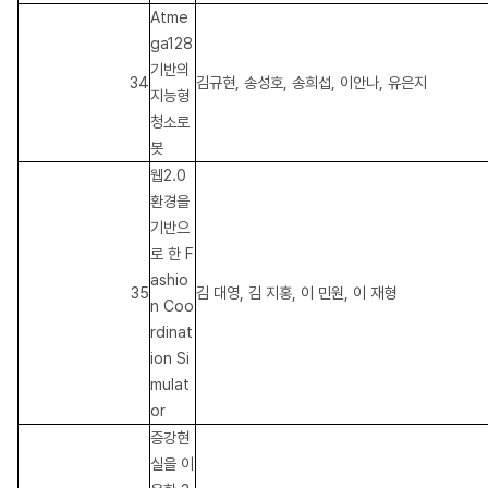
Atme
ga128
기반의
34
김규현, 송성호, 송희섭, 이안나, 유은지
지능형
청소로
봇
웹2.0
환경을
기반으
로 한 F
ashio
35
김 대영, 김 지홍, 이 민원, 이 재형
n Coo
rdinat
ion Si
mulat
or
증강현
실을 이