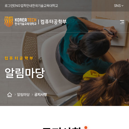
로그인
ENG
입학안내
한국기술교육대학교
SNS
한
전
체
국
메
뉴
기
열
기
술
컴퓨터공학부
교
알림마당
육
대
학
알림마당
공지사항
홈
교
컴
퓨