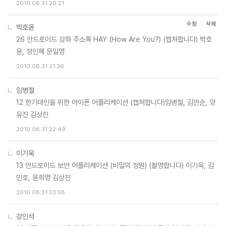
2010.08.31 20:21
수정
삭제
박호윤
26 안드로이드 강화 주소록 HAY (How Are You?) (캡쳐합니다) 박호
윤, 정인혜 문일영
2010.08.31 21:36
임병철
12 한기대인을 위한 아이폰 어플리케이션 (캡쳐합니다)임병철, 김만순, 양
유진 김상진
2010.08.31 22:49
이기욱
13 안드로이드 보안 어플리케이션 (비밀의 정원) (촬영합니다) 이기욱, 김
민호, 윤희영 김상진
2010.08.31 23:58
강인석