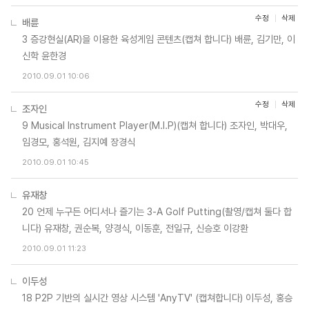
수정
삭제
배륜
3 증강현실(AR)을 이용한 육성게임 콘텐츠(캡쳐 합니다) 배륜, 김기만, 이
신학 윤한경
2010.09.01 10:06
수정
삭제
조자인
9 Musical Instrument Player(M.I.P)(캡쳐 합니다) 조자인, 박대우,
임경모, 홍석원, 김지예 장경식
2010.09.01 10:45
유재창
20 언제 누구든 어디서나 즐기는 3-A Golf Putting(촬영/캡쳐 둘다 합
니다) 유재창, 권순복, 양경식, 이동훈, 전일규, 신승호 이강환
2010.09.01 11:23
이두성
18 P2P 기반의 실시간 영상 시스템 'AnyTV' (캡쳐합니다) 이두성, 홍승