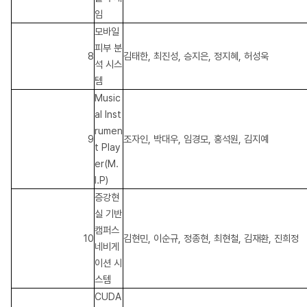
임
모바일
피부 분
8
김태한, 최진성, 승지은, 정지혜, 허성욱
석 시스
템
Music
al Inst
rumen
9
조자인, 박대우, 임경모, 홍석원, 김지예
t Play
er(M.
I.P)
증강현
실 기반
캠퍼스
10
김현민, 이순규, 정종현, 최현철, 김재환, 진희정
네비게
이션 시
스템
CUDA