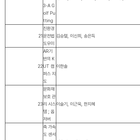
3-A G
olf Pu
tting
친환경
21
운전법
김승렬, 이신희, 송은득
도우미
AR기
반의 K
22
UT 캠
이한솔
퍼스 지
도
문화재
보호 관
23
리 시스
이슬기, 이근욱, 한지혜
템 ; 옵
저버
축 가속
도 센서