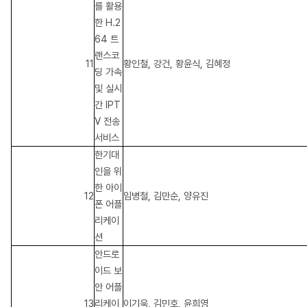
를 활용
한 H.2
64 트
랜스코
11
황인철, 강건, 황윤식, 김혜정
딩 가속
및 실시
간 IPT
V 전송
서비스
한기대
인을 위
한 아이
12
임병철, 김만순, 양유진
폰 어플
리케이
션
안드로
이드 보
안 어플
13
리케이
이기욱, 김민호, 윤희영