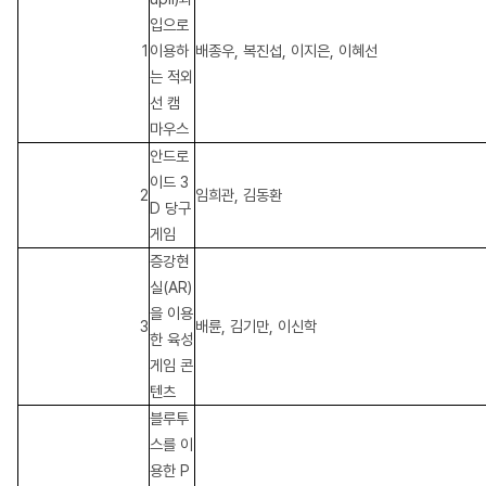
입으로
1
이용하
배종우, 복진섭, 이지은, 이혜선
는 적외
선 캠
마우스
안드로
이드 3
2
임희관, 김동환
D 당구
게임
증강현
실(AR)
을 이용
3
배륜, 김기만, 이신학
한 육성
게임 콘
텐츠
블루투
스를 이
용한 P