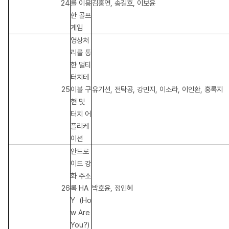
24
를 이용
김홍연, 송길호, 이보윤
한 골프
게임
영상처
리를 통
한 멀티
터치테
25
이블 구
유기선, 전탁공, 강민지, 이소라, 이인환, 홍록지
현 및
터치 어
플리케
이션
안드로
이드 강
화 주소
26
록 HA
박호윤, 정인혜
Y
(Ho
w Are
You?)