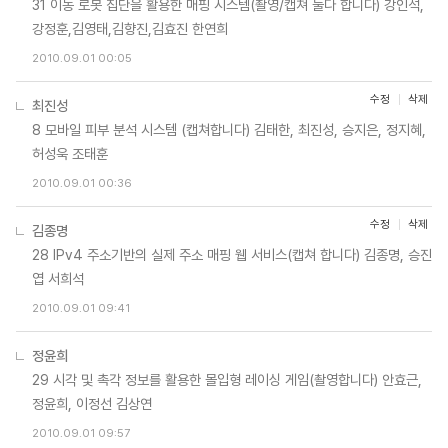
31 이동 로봇 집단을 활용한 매핑 시스템(촬영/캡쳐 둘다 합니다) 강인석,
강정훈,김영태,김향진,김효진 한연희
2010.09.01 00:05
수정
삭제
최진성
8 모바일 피부 분석 시스템 (캡쳐합니다) 김태한, 최진성, 승지은, 정지혜,
허성욱 조태훈
2010.09.01 00:36
수정
삭제
김종명
28 IPv4 주소기반의 실제 주소 매핑 웹 서비스(캡쳐 합니다) 김종명, 승진
엽 서희석
2010.09.01 09:41
정윤희
29 시각 및 촉각 정보를 활용한 몰입형 레이싱 게임(촬영합니다) 안효근,
정윤희, 이정선 김상연
2010.09.01 09:57