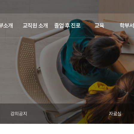
부소개
교직원 소개
졸업 후 진로
교육
학부서
강의공지
자료실