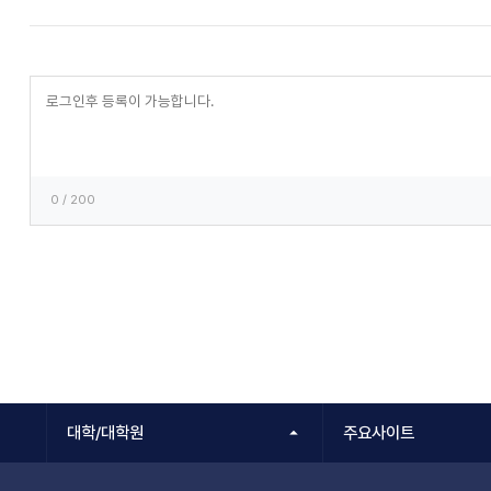
등
록
0
/ 200
대학/대학원
주요사이트