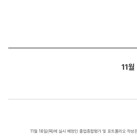
컴
퓨
터
공
학
부
11월
11월 18일(목)
에 실시 예정인 졸업종합
평가 및 포트폴리오 작성