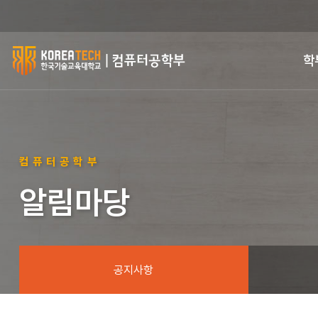
한
학
국
기
술
컴퓨터공학부
교
알림마당
육
대
학
공지사항
교