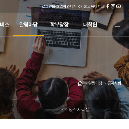
로그인
ENG
입학안내
한국기술교육대학교
페
인
유
이
스
튜
스
타
브
비스
알림마당
학부광장
대학원
전
북
그
체
램
메
뉴
열
기
알림마당
공지사항
홈
서식양식자료실