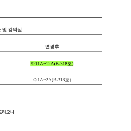
 및 강의실
변경후
화11A~12A(B-318호)
수1A~2A(B-318호)
드리오니