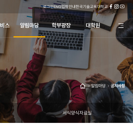
로그인
ENG
입학안내
한국기술교육대학교
페
인
유
이
스
튜
스
타
브
비스
알림마당
학부광장
대학원
전
북
그
체
램
메
뉴
열
기
알림마당
공지사항
홈
서식양식자료실