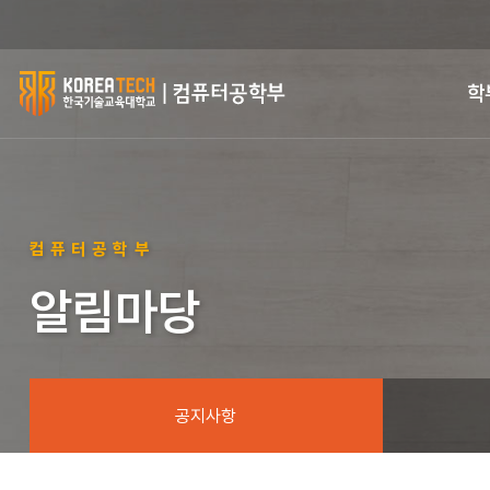
한
학
국
기
술
컴퓨터공학부
교
알림마당
육
대
학
공지사항
교