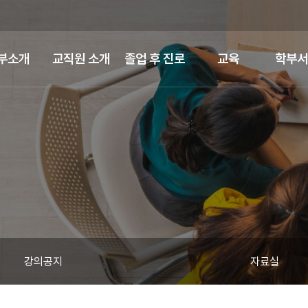
부소개
교직원 소개
졸업 후 진로
교육
학부서
강의공지
자료실