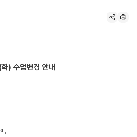
공유하기
인
쇄
(화) 수업변경 안내
며,