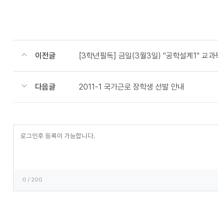
이전글
[3학년필독] 금일(3월3일) "공학설계1" 교
다음글
2011-1 국가근로 장학생 선발 안내
등
록
0
/ 200