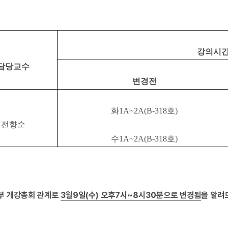
강의시간
담당교수
변경전
화1A~2A(B-318호)
전향순
수1A~2A(B-318호)
학부 개강총회 관계로
3월9일(수) 오후7시~8시30분으로 변경됨
을 알려