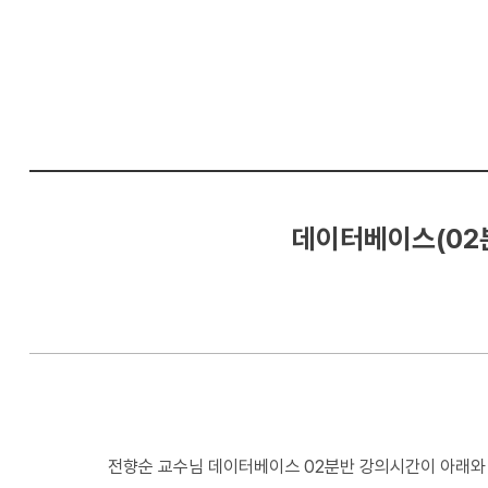
컴
퓨
터
공
학
부
데이터베이스(02분
전향순 교수님 데이터베이스 02분반 강의시간이 아래와