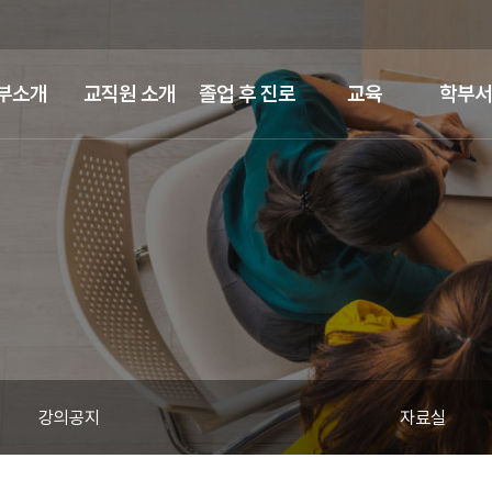
부소개
교직원 소개
졸업 후 진로
교육
학부서
강의공지
자료실