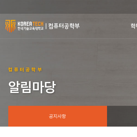
한
학
국
기
술
컴퓨터공학부
교
알림마당
육
대
학
공지사항
교