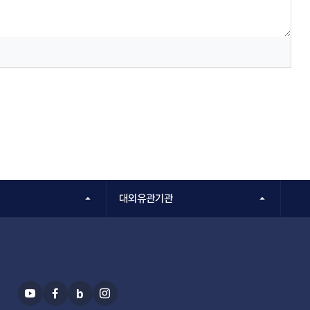
대외유관기관
b
유
페
블
인