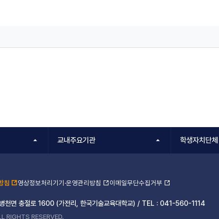
교내주요기관
학생자치단체
방침
영상정보처리기기·운영관리방침
이메일무단수집거부
 병천면 충절로 1600 (가전리, 한국기술교육대학교) /
TEL :
041-560-1114
L RIGHTS RESERVED.