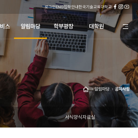
로그인
ENG
입학안내
한국기술교육대학교
페
인
유
이
스
튜
스
타
브
비스
알림마당
학부광장
대학원
전
북
그
체
램
메
뉴
열
기
알림마당
공지사항
홈
서식양식자료실