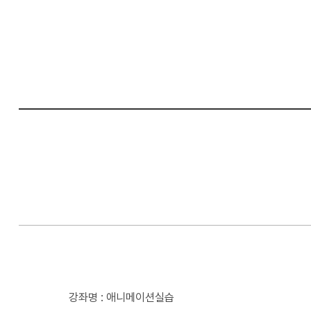
컴
퓨
터
공
학
부
강좌명 : 애니메이션실습