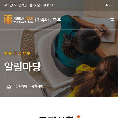
로그인
ENG
입학안내
한국기술교육대학교
SNS
한
전
체
국
메
뉴
기
열
기
술
컴퓨터공학부
교
알림마당
육
대
학
알림마당
공지사항
홈
교
컴
퓨