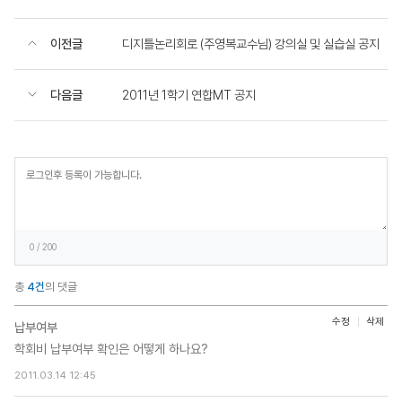
이전글
디지틀논리회로 (주영복교수님) 강의실 및 실습실 공지
다음글
2011년 1학기 연합MT 공지
등
록
0
/ 200
총
4건
의 댓글
수정
삭제
납부여부
학회비 납부여부 확인은 어떻게 하나요?
2011.03.14 12:45