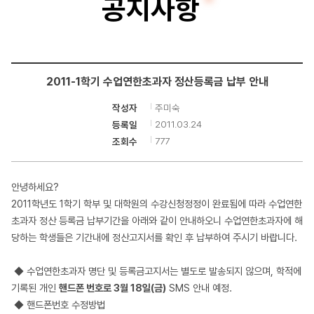
공지사항
터
공
학
2011-1학기 수업연한초과자 정산등록금 납부 안내
부
주미숙
작성자
2011.03.24
등록일
777
조회수
안녕하세요?
2011학년도 1학기 학부 및 대학원의 수강신청정정이 완료됨에 따라 수업연한
초과자 정산 등록금 납부기간을 아래와 같이 안내하오니 수업연한초과자에 해
당하는 학생들은 기간내에 정산고지서를 확인 후 납부하여 주시기 바랍니다.
◆ 수업연한초과자 명단 및 등록금고지서는 별도로 발송되지 않으며, 학적에
기록된 개인
핸드폰 번호로
3월 18일(금)
SMS 안내 예정.
◆ 핸드폰번호 수정방법