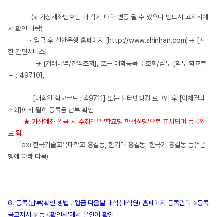
(※ 가상계좌번호는 매 학기 마다 변동 될 수 있으니 반드시 고지서에
서 확인 바람)
- 입금 후 신한은행 홈페이지 [http://www.shinhan.com]→ [신
한 간편서비스]
→ [거래내역/잔액조회], 또는 대학등록금 조회/납부 [학부 학교코
드 : 49710],
[대학원 학교코드 : 49711] 또는 인터넷뱅킹 로그인 후 [이체결과
조회]에서 필히 등록금 납부 확인
★ 가상계좌 입금 시 수취인은 '학교명 학생성명'으로 표시되며 등록완
료 됨
ex) 한국기술교육대학교 홍길동, 한기대 홍길동, 한국기 홍길동 등(*은
행에 따라 다름)
6. 등록(납부)확인 방법 :
입금 다음날
대학(대학원) 홈페이지 등록관리→등록
금고지서→'등록확인서'에서 본인이 확인