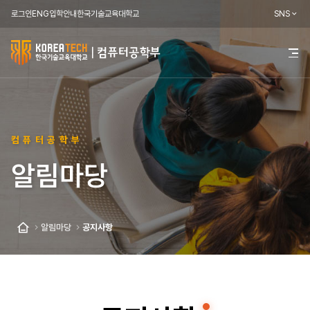
로그인
ENG
입학안내
한국기술교육대학교
SNS
한
전
체
국
메
뉴
기
열
기
술
컴퓨터공학부
교
알림마당
육
대
학
알림마당
공지사항
홈
교
컴
퓨