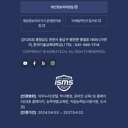
개인정보처리방침
영상정보처리기기·운영관리방
이메일무단수집거부
침
[31253] 충청남도 천안시 동남구 병천면 충절로 1600 (가전
리, 한국기술교육대학교) /
TEL :
041-560-1114
COPYRIGHT © KOREATECH. ALL RIGHTS RESERVED.
b
유
페
블
인
투
이
로
스
브
스
그
타
북
그
램
[인증범위]
아우누리(포털, 학사행정, 온라인 교육) 및 홈페이
지(대표 홈페이지, 능력개발교육원, 직업능력심사평가원, 도서
관)
[인증기간]
2024.04.03. ~ 2027.04.02.