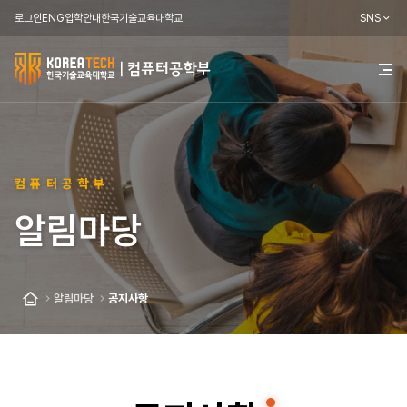
로그인
ENG
입학안내
한국기술교육대학교
SNS
한
전
체
국
메
뉴
기
열
기
술
컴퓨터공학부
교
알림마당
육
대
학
알림마당
공지사항
홈
교
컴
퓨