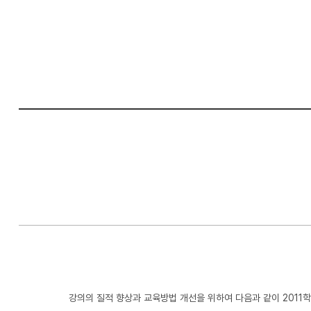
컴
퓨
터
공
학
부
강의의 질적 향상과 교육방법 개선을 위하여 다음과 같이 201