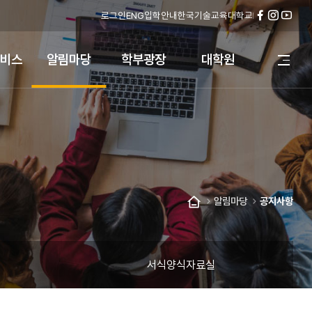
로그인
ENG
입학안내
한국기술교육대학교
페
인
유
이
스
튜
스
타
브
비스
알림마당
학부광장
대학원
전
북
그
체
램
메
뉴
열
기
알림마당
공지사항
홈
서식양식자료실