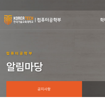
한
학
국
기
술
컴퓨터공학부
교
알림마당
육
대
학
공지사항
교