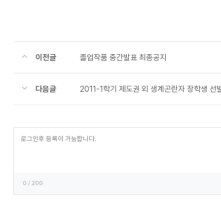
이전글
졸업작품 중간발표 최종공지
다음글
2011-1학기 제도권 외 생계곤란자 장학생 선발
등
록
0
/ 200