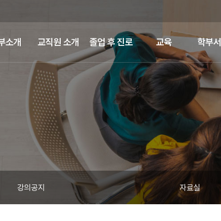
부소개
교직원 소개
졸업 후 진로
교육
학부서
강의공지
자료실