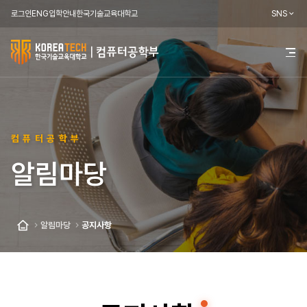
로그인
ENG
입학안내
한국기술교육대학교
SNS
한
전
체
국
메
뉴
기
열
기
술
컴퓨터공학부
교
알림마당
육
대
학
알림마당
공지사항
홈
교
컴
퓨