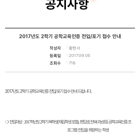
공지사항
터
공
학
2017년도 2학기 공학교육인증 전입/포기 접수 안내
부
황현서
작성자
2017.09.05
등록일
718
조회수
2017년도 2학기 공학교육인증 전입/포기 접수 안내 드립니다.
❍
전입대상
학년도
학기 복학생
재입학생 포함
편입생
전부
과
생 등 공학교육
인증
프
:
2017
2
(
),
,
(
)
로그램 전입을 희망하는 학생