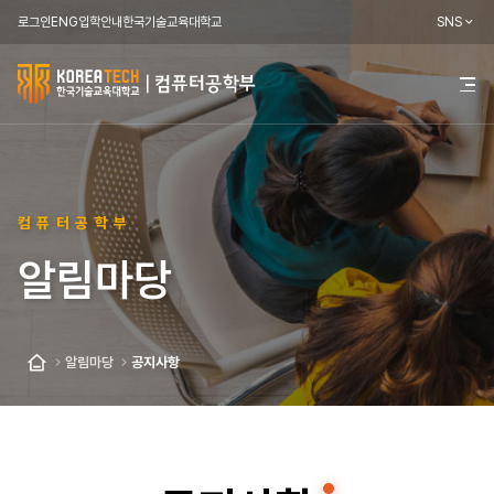
로그인
ENG
입학안내
한국기술교육대학교
SNS
한
전
체
국
메
뉴
기
열
기
술
컴퓨터공학부
교
알림마당
육
대
학
알림마당
공지사항
홈
교
컴
퓨