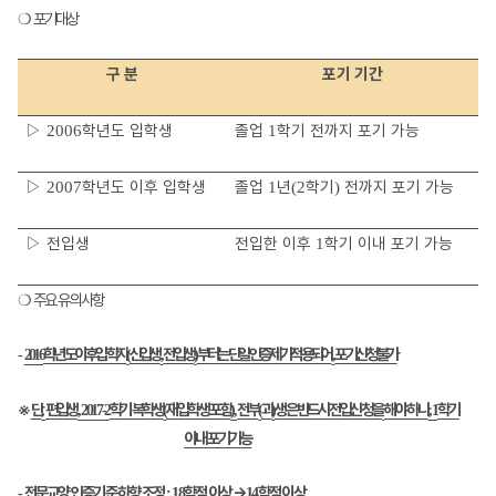
❍
포기대상
구 분
포기 기간
▷
학년도 입학생
졸업
학기 전까지 포기 가능
2006
1
▷
학년도 이후 입학생
졸업
년
학기
전까지 포기 가능
2007
1
(2
)
▷
전입생
전입한 이후
학기 이내 포기 가능
1
❍
주요 유의사항
학년도 이후 입학자
신입생
전입생
부터는 단일인증제가 적용되어
포기신청 불가
-
2016
(
,
)
,
※
단
편입생
학기 복학생
재입학생 포함
전부
과
생은 반드시 전입신청을
해야하나
학기
,
, 2017-2
(
),
(
)
, 1
이내 포기 가능
전문교양 인증기준 하향 조정
학점 이상
→
학점 이상
-
: 18
14