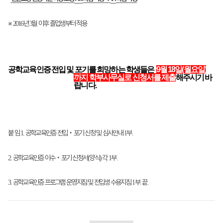
※
년
월 이후 졸업생부터 적용
2016
3
공학교육인증 전입 및 포기를 희망하는 학생들은
9월 18일(월요일)
까지 학부사무실로 신청서를 제출
해주시기 바
랍니다.
붙 임
공학교육인증 전입
‧
포기 신청 및 심사안내
부
1.
1
.
공학교육인증 이수
‧
포기 신청서
양식
각
부
2.
(
)
1
.
공학교육인증 프로그램 운영지침 및 전입생 수용지침
부
끝
3.
1
.
.