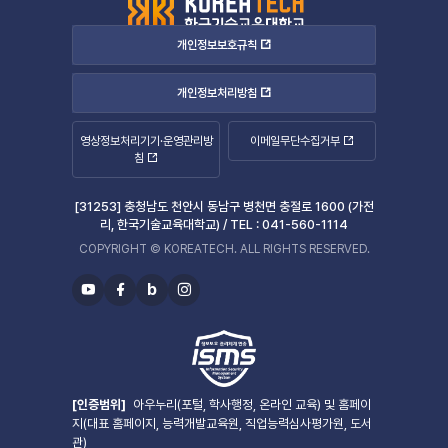
개인정보보호규칙
개인정보처리방침
영상정보처리기기·운영관리방
이메일무단수집거부
침
[31253] 충청남도 천안시 동남구 병천면 충절로 1600 (가전
리, 한국기술교육대학교) /
TEL :
041-560-1114
COPYRIGHT © KOREATECH. ALL RIGHTS RESERVED.
b
유
페
블
인
투
이
로
스
브
스
그
타
북
그
램
[인증범위]
아우누리(포털, 학사행정, 온라인 교육) 및 홈페이
지(대표 홈페이지, 능력개발교육원, 직업능력심사평가원, 도서
관)