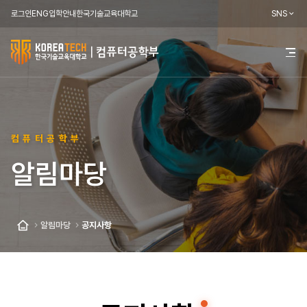
로그인
ENG
입학안내
한국기술교육대학교
SNS
한
전
체
국
메
뉴
기
열
기
술
컴퓨터공학부
교
알림마당
육
대
학
알림마당
공지사항
홈
교
컴
퓨