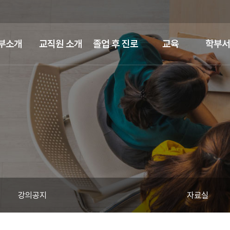
부소개
교직원 소개
졸업 후 진로
교육
학부서
강의공지
자료실