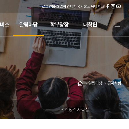
로그인
ENG
입학안내
한국기술교육대학교
페
인
유
이
스
튜
스
타
브
비스
알림마당
학부광장
대학원
전
북
그
체
램
메
뉴
열
기
알림마당
공지사항
홈
서식양식자료실