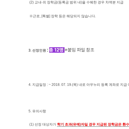
(
2) 교내-외 장학금(등록금 범위 내)을 수혜한 경우 차액분 지급
※근로, [특별] 장학 등은 해당되지 않습니다.
:
총
12
명
※붙임 파일 참조
3.
선정인원
4. 지급일정 : ~ 2018. 07. 19.(목) 내로 아우누리 등록 계좌로 지급
5.
유의사항
(1)
선정 대상자가
학기 초과
(
유예
)
자일 경우 지급된 장학금은 환