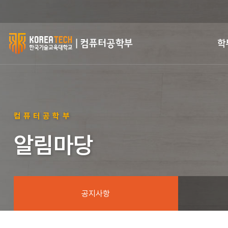
한
학
국
기
술
컴퓨터공학부
교
알림마당
육
대
학
공지사항
교