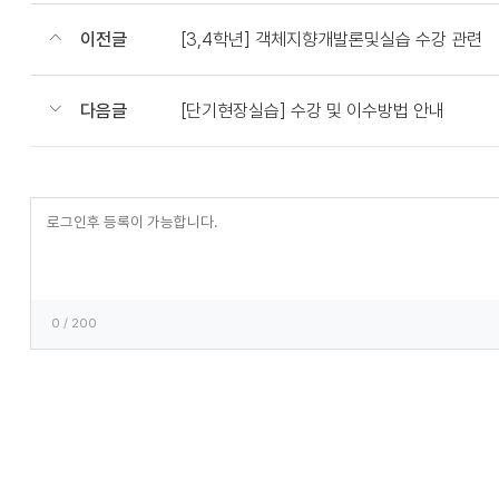
이전글
[3,4학년] 객체지향개발론및실습 수강 관련
다음글
[단기현장실습] 수강 및 이수방법 안내
등
록
0
/ 200