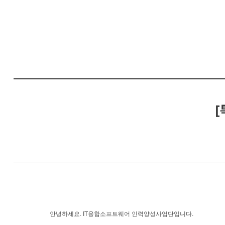
컴
퓨
터
공
학
부
[
안녕하세요
. IT
융합소프트웨어 인력양성사업단입니다
.