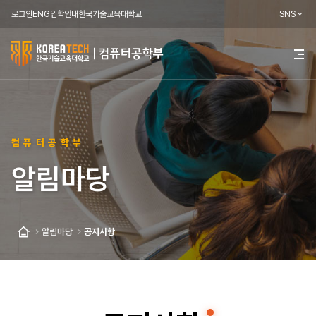
로그인
ENG
입학안내
한국기술교육대학교
SNS
한
전
체
국
메
뉴
기
열
기
술
컴퓨터공학부
교
알림마당
육
대
학
알림마당
공지사항
홈
교
컴
퓨