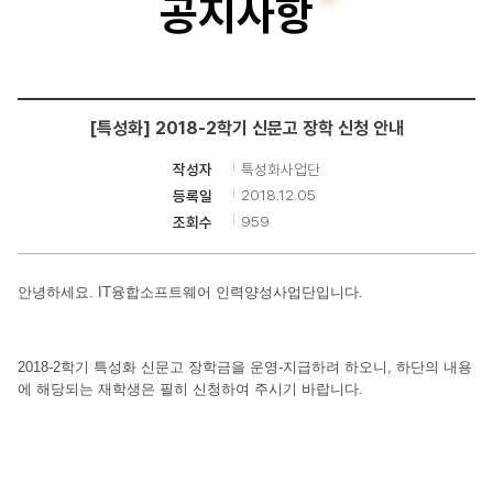
공지사항
터
공
학
[특성화] 2018-2학기 신문고 장학 신청 안내
부
특성화사업단
작성자
2018.12.05
등록일
959
조회수
안녕하세요
. IT
융합소프트웨어 인력양성사업단입니다
.
2018-2
학기 특성화 신문고 장학금을 운영
-
지급하려 하오니
,
하단의 내용
에 해당되는 재학생은 필히 신청하여 주시기 바랍니다
.