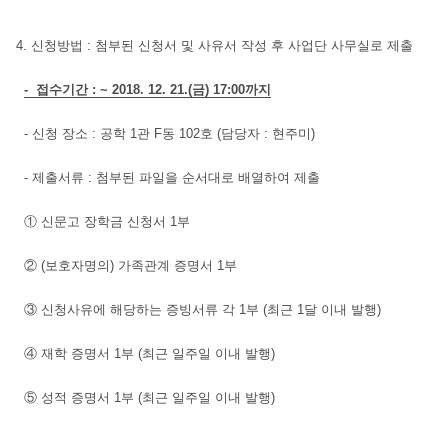
4.
신청방법
:
첨부된 신청서 및 사유서 작성 후 사업단 사무실로 제출
- 접수기간
:
~ 2018. 12. 21.(금
) 17:00
까지
-
신청 장소
:
공학
1
관
F
동
102
호
(
담당자
: 현주미
)
-
제출서류
:
첨부된 파일을 순서대로 배열하여 제출
①
신문고 장학금 신청서
1
부
②
(
보호자명의
)
가족관계 증명서 1부
③
신청사유에 해당하는 증빙서류 각
1
부
(
최근
1
달 이내 발행
)
④
재학 증명서
1
부
(
최근 일주일 이내 발행
)
⑤
성적 증명서
1
부
(
최근 일주일 이내 발행
)