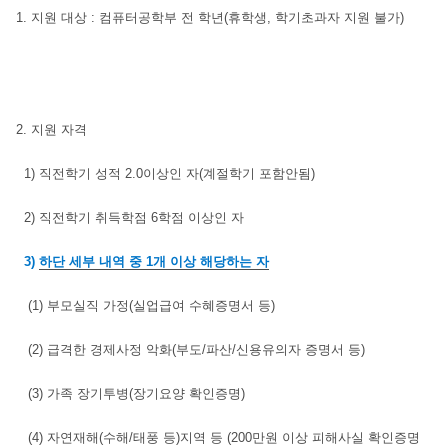
1.
지원 대상
:
컴퓨터공학부 전 학년
(
휴학생
,
학기초과자 지원 불가
)
2.
지원 자격
1)
직전학기 성적
2.0
이상인 자
(
계절학기 포함안됨
)
2)
직전학기 취득학점
6
학점 이상인 자
3)
하단 세부 내역 중
1
개 이상 해당하는 자
(1)
부모실직 가정
(
실업급여 수혜증명서 등
)
(2)
급격한 경제사정 악화
(
부도
/
파산
/
신용유의자 증명서 등
)
(3)
가족 장기투병
(
장기요양 확인증명
)
(4)
자연재해
(
수해
/
태풍 등
)
지역 등
(200
만원 이상 피해사실 확인증명