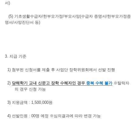
서
)
(5)
기초생활수급자
/
한부모가정
/
부모사망
(
수급자 증명서
/
한부모가정증
명서
/
사망진단서 등
)
3.
지급 기준
1)
첨부된 신청서를 제출 후 사업단 장학위원회에서 선발 진행
2)
당해학기
교내 신문고 장학 수혜자인 경우
중복 수혜 불가
※
탈락자
의 경우 신청 가능
3)
지원금액
: 1,500,000
원
4)
선발인원
: 00
명 예정
※
심의결과에 따라 변경 가능