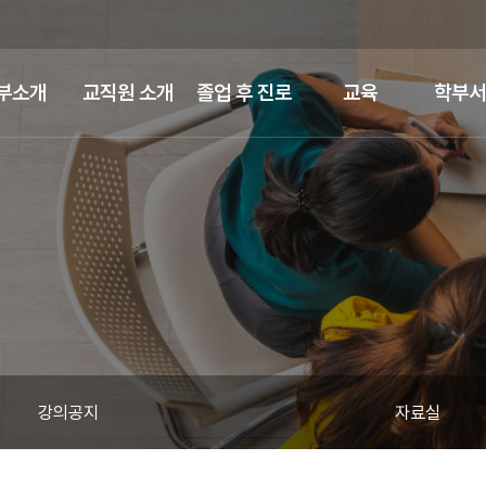
부소개
교직원 소개
졸업 후 진로
교육
학부서
강의공지
자료실