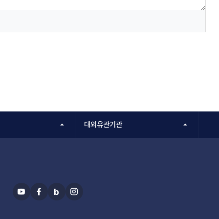
대외유관기관
b
유
페
블
인
투
이
로
스