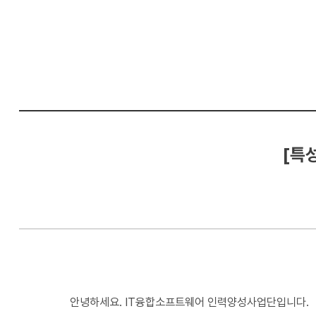
컴
퓨
터
공
학
부
[특
안녕하세요. IT융합소프트웨어 인력양성사업단입니다.