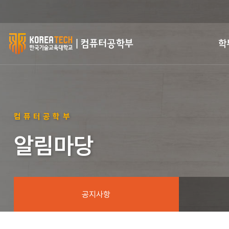
한
학
국
기
술
컴퓨터공학부
교
알림마당
육
대
학
공지사항
교