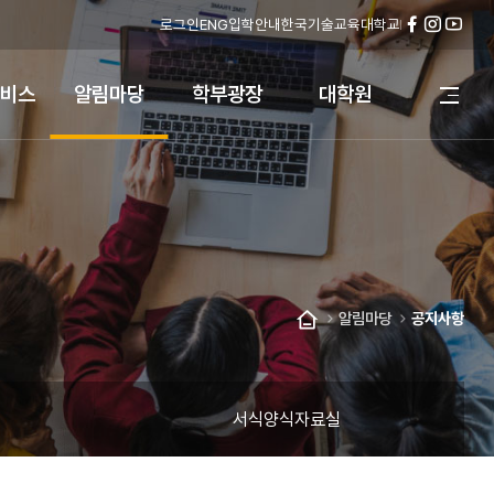
로그인
ENG
입학안내
한국기술교육대학교
페
인
유
이
스
튜
스
타
브
비스
알림마당
학부광장
대학원
전
북
그
체
램
메
뉴
열
기
알림마당
공지사항
홈
서식양식자료실