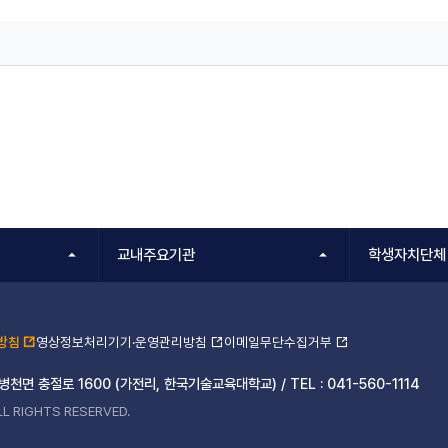
교내주요기관
학생자치단체
방침
영상정보처리기기·운영관리방침
이메일무단수집거부
 병천면 충절로 1600 (가전리, 한국기술교육대학교) /
TEL :
041-560-1114
L RIGHTS RESERVED.