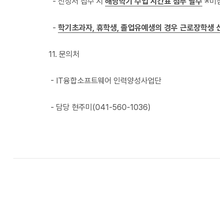
- 신청서 접수 시
해당학기 수업 시간표 첨부 필수
※미첨
-
학기초과자, 휴학생, 졸업유예생의 경우 근로장학생 
11. 문의처
- IT융합소프트웨어 인력양성사업단
- 담당 현주미(041-560-1036)