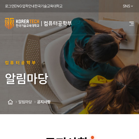
로그인
ENG
입학안내
한국기술교육대학교
SNS
한
전
체
국
메
뉴
기
열
기
술
컴퓨터공학부
교
알림마당
육
대
학
알림마당
공지사항
홈
교
컴
퓨