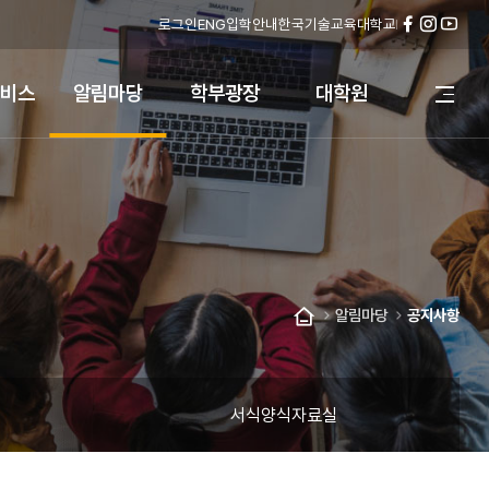
로그인
ENG
입학안내
한국기술교육대학교
페
인
유
이
스
튜
스
타
브
비스
알림마당
학부광장
대학원
전
북
그
체
램
메
뉴
열
기
알림마당
공지사항
홈
서식양식자료실