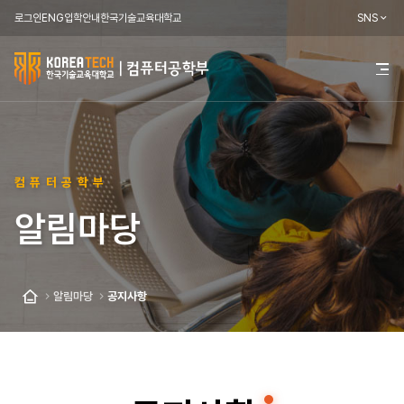
로그인
ENG
입학안내
한국기술교육대학교
SNS
한
전
체
국
메
뉴
기
열
기
술
컴퓨터공학부
교
알림마당
육
대
학
알림마당
공지사항
홈
교
컴
퓨