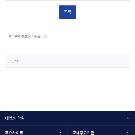
목록
등
록
0
/ 200
대학/대학원
주요사이트
교내주요기관