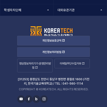
학생자치단체
대외유관기관
개인정보보호규칙
개인정보처리방침
영상정보처리기기·운영관리방
이메일무단수집거부
침
[31253] 충청남도 천안시 동남구 병천면 충절로 1600 (가전
리, 한국기술교육대학교) /
TEL :
041-560-1114
COPYRIGHT © KOREATECH. ALL RIGHTS RESERVED.
b
유
페
블
인
투
이
로
스