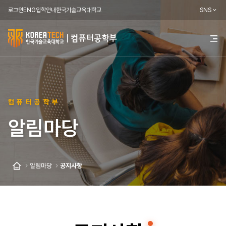
로그인
ENG
입학안내
한국기술교육대학교
SNS
한
전
체
국
메
뉴
기
열
기
술
컴퓨터공학부
교
알림마당
육
대
학
알림마당
공지사항
홈
교
컴
퓨