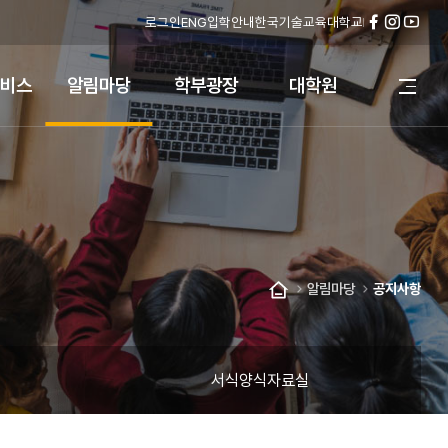
로그인
ENG
입학안내
한국기술교육대학교
페
인
유
이
스
튜
스
타
브
비스
알림마당
학부광장
대학원
전
북
그
체
램
메
뉴
열
기
알림마당
공지사항
홈
서식양식자료실