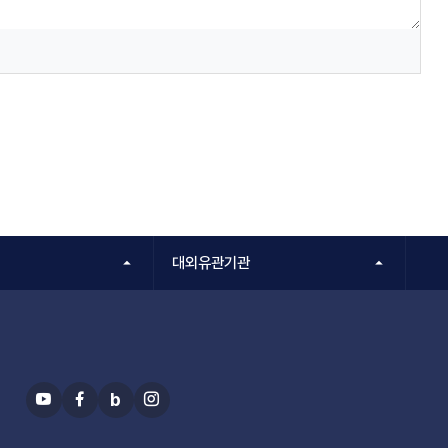
대외유관기관
b
유
페
블
인
투
이
로
스