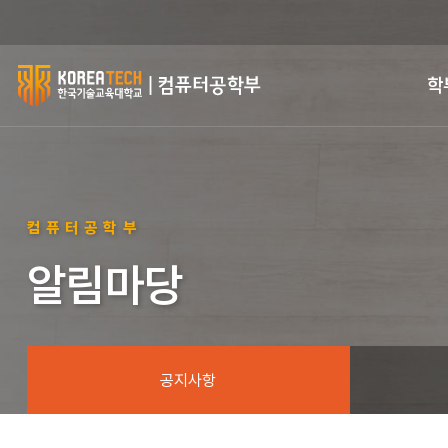
한
학
국
기
술
컴퓨터공학부
교
알림마당
육
대
학
공지사항
교