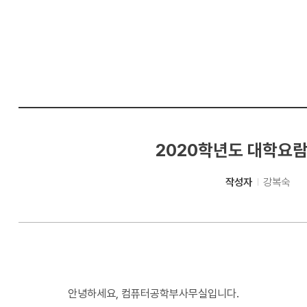
컴
퓨
터
공
학
부
2020학년도 대학요람 
작성자
강복숙
안녕하세요, 컴퓨터공학부사무실입니다.