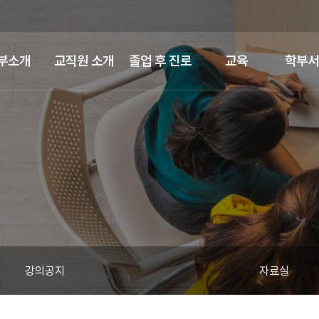
부소개
교직원 소개
졸업 후 진로
교육
학부서
강의공지
자료실