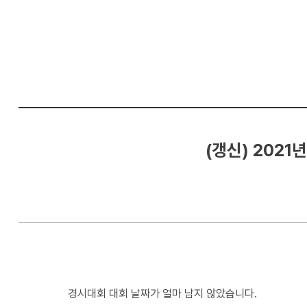
컴
퓨
터
공
학
부
(갱신) 202
경시대회 대회 날짜가 얼마 남지 않았습니다.