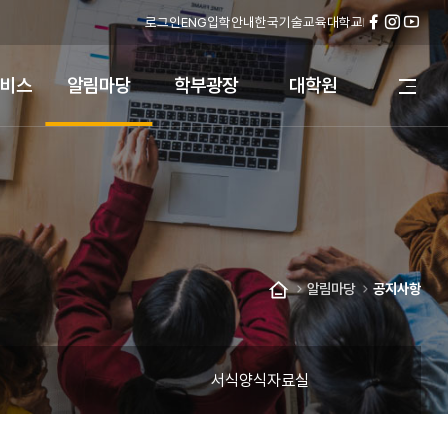
로그인
ENG
입학안내
한국기술교육대학교
페
인
유
이
스
튜
스
타
브
비스
알림마당
학부광장
대학원
전
북
그
체
램
메
뉴
열
기
알림마당
공지사항
홈
서식양식자료실