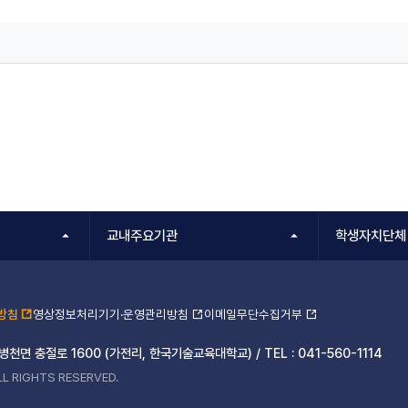
교내주요기관
학생자치단체
방침
영상정보처리기기·운영관리방침
이메일무단수집거부
 병천면 충절로 1600 (가전리, 한국기술교육대학교) /
TEL :
041-560-1114
L RIGHTS RESERVED.