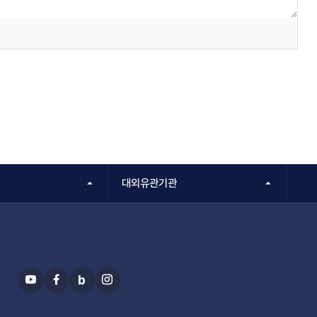
대외유관기관
b
유
페
블
인
투
이
로
스