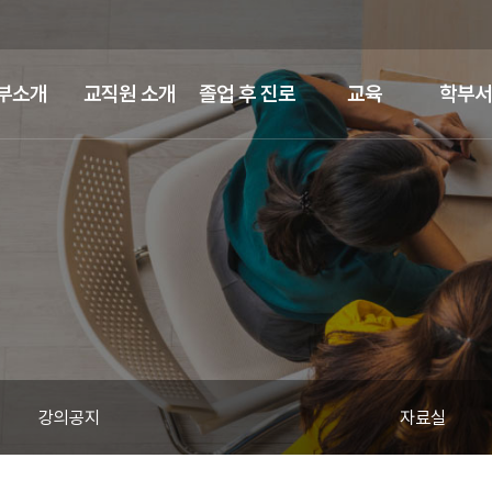
부소개
교직원 소개
졸업 후 진로
교육
학부서
강의공지
자료실