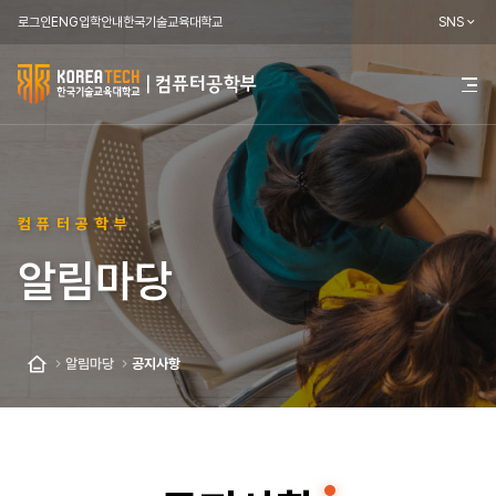
로그인
ENG
입학안내
한국기술교육대학교
SNS
한
전
체
국
메
뉴
기
열
기
술
컴퓨터공학부
교
알림마당
육
대
학
알림마당
공지사항
홈
교
컴
퓨